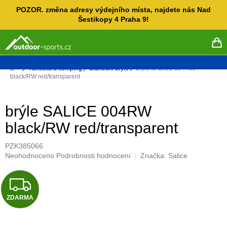
Přejít
POZOR. změna adresy výdejního místa, najdete nás Nad
na
Šestikopy 4 Praha 9!
obsah
NÁ
KO
Domů
Turistika a kemping
Sluneční brýle
brýle SALICE 004RW
black/RW red/transparent
brýle SALICE 004RW
black/RW red/transparent
PZK385066
Průměrné
Neohodnoceno
Podrobnosti hodnocení
Značka:
Salice
hodnocení
produktu
Z
je
0,0
ZDARMA
D
z
5
hvězdiček.