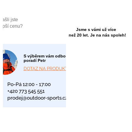
Našli jste
lepší cenu?
Jsme s vámi už více
než 20 let. Je na nás spoleh!
S výběrem vám odborně
poradí Petr
DOTAZ NA PRODUKT
Po-Pá 12:00 - 17:00
+420 773 545 551
prodej@outdoor-sports.cz