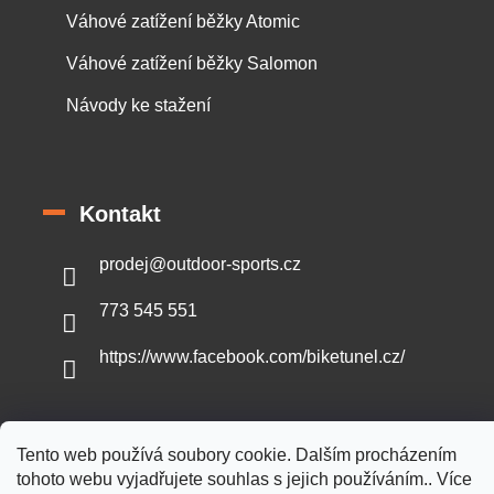
Váhové zatížení běžky Atomic
Váhové zatížení běžky Salomon
Návody ke stažení
Kontakt
prodej
@
outdoor-sports.cz
773 545 551
https://www.facebook.com/biketunel.cz/
Tento web používá soubory cookie. Dalším procházením
Vytvořil Shoptet
tohoto webu vyjadřujete souhlas s jejich používáním.. Více