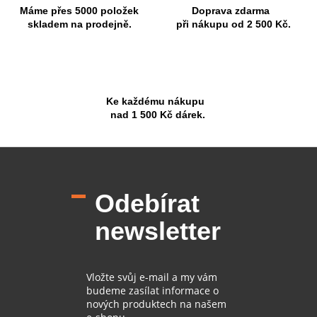
Máme přes 5000 položek
Doprava zdarma
skladem na prodejně.
při nákupu od 2 500 Kč.
Ke každému nákupu
nad 1 500 Kč dárek.
Z
á
p
Odebírat
a
t
newsletter
í
Vložte svůj e-mail a my vám
budeme zasílat informace o
nových produktech na našem