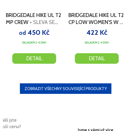
BRIDGEDALE HIKE UL T2
BRIDGEDALE HIKE UL T2
MP CREW
+ SLEVA SE
CP LOW WOMEN'S W
+
SLEVOVÝM KÓDEM
SLEVA SE SLEVOVÝM
450 Kč
422 Kč
od
KÓDEM
SKLADEM 2-4 DNY
SKLADEM 2-4 DNY
DETAIL
DETAIL
ZOBRAZIT VŠECHNY SOUVISEJÍCÍ PRODUKTY
Našli jste
lepší cenu?
Jsme s vámi už více