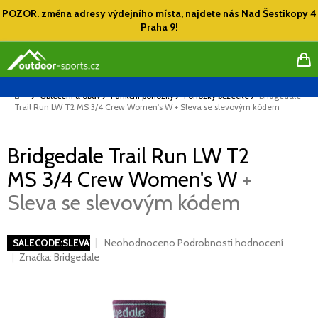
Přejít
POZOR. změna adresy výdejního místa, najdete nás Nad Šestikopy 4
na
Praha 9!
obsah
NÁ
KO
Domů
Oblečení a obuv
Funkční ponožky
Ponožky běžecké
Bridgedale
Trail Run LW T2 MS 3/4 Crew Women's W
+ Sleva se slevovým kódem
Bridgedale Trail Run LW T2
MS 3/4 Crew Women's W
+
Sleva se slevovým kódem
Průměrné
Neohodnoceno
Podrobnosti hodnocení
SALECODE:SLEVAX5:5:%
hodnocení
Značka:
Bridgedale
produktu
je
0,0
z