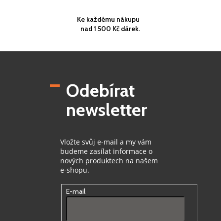
Ke každému nákupu
nad 1 500 Kč dárek.
Z
á
p
Odebírat
a
t
newsletter
í
Vložte svůj e-mail a my vám
budeme zasílat informace o
nových produktech na našem
e-shopu.
E-mail