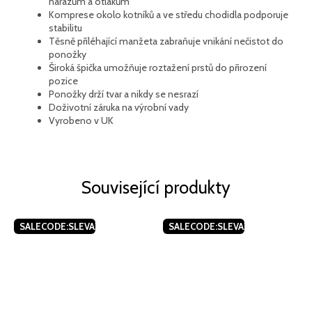
nárazům a otlakům
Komprese okolo kotníků a ve středu chodidla podporuje
stabilitu
Těsně přiléhající manžeta zabraňuje vnikání nečistot do
ponožky
Široká špička umožňuje roztažení prstů do přirození
pozice
Ponožky drží tvar a nikdy se nesrazí
Doživotní záruka na výrobní vady
Vyrobeno v UK
Související produkty
SALECODE:SLEVAX5:5:%
SALECODE:SLEVAX5:5:%