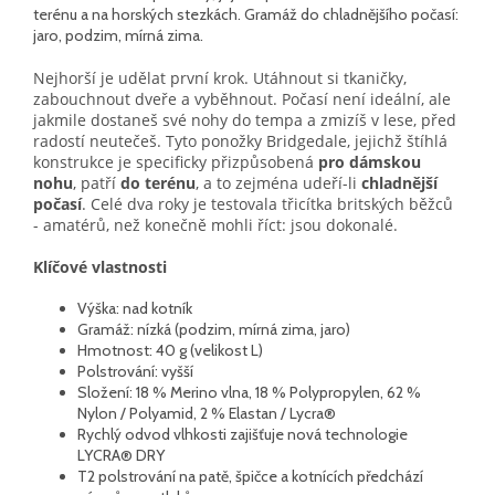
terénu a na horských stezkách. Gramáž do chladnějšího počasí:
jaro, podzim, mírná zima.
Nejhorší je udělat první krok. Utáhnout si tkaničky,
zabouchnout dveře a vyběhnout. Počasí není ideální, ale
jakmile dostaneš své nohy do tempa a zmizíš v lese, před
radostí neutečeš. Tyto ponožky Bridgedale, jejichž štíhlá
konstrukce je specificky přizpůsobená
pro dámskou
nohu
, patří
do terénu
, a to zejména udeří-li
chladnější
počasí
. Celé dva roky je testovala třicítka britských běžců
- amatérů, než konečně mohli říct: jsou dokonalé.
Klíčové vlastnosti
Výška: nad kotník
Gramáž: nízká (podzim, mírná zima, jaro)
Hmotnost: 40 g (velikost L)
Polstrování: vyšší
Složení: 18 % Merino vlna, 18 % Polypropylen, 62 %
Nylon / Polyamid, 2 % Elastan / Lycra®
Rychlý odvod vlhkosti zajišťuje nová technologie
LYCRA® DRY
T2 polstrování na patě, špičce a kotnících předchází