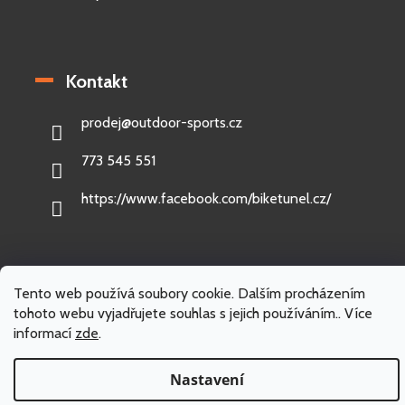
Kontakt
prodej
@
outdoor-sports.cz
773 545 551
https://www.facebook.com/biketunel.cz/
Tento web používá soubory cookie. Dalším procházením
Vytvořil Shoptet
tohoto webu vyjadřujete souhlas s jejich používáním.. Více
informací
zde
.
Copyright 2026
Outdoor-sports.cz
. Všechna práva vyhrazena.
Nastavení