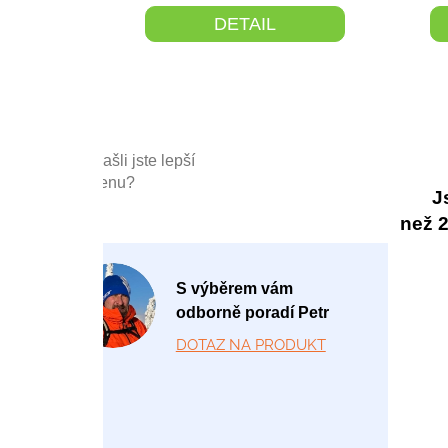
DETAIL
Našli jste lepší
cenu?
J
než 20
P
S výběrem vám
o
odborně poradí Petr
-
DOTAZ NA PRODUKT
P
á
1
2: