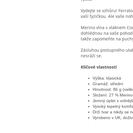
Vydejte se vzhůru! Ferrat
vaší fyzičkou. Ale vaše no
Merino vlna s vláknem C
dohlédnou na vaše pohodlí
takže zapomeňte na puchýř
Zásluhou postupného utah
nesráží se.
Klíčové vlastnosti
Výška: klasická
Gramáž: střední
Hmotnost: 86 g (velik
Složení: 27 % Merino
Jemný úplet s volně
Vysoký tepelný komfor
Drží tvar a nikdy se n
Vyrobeno v UK, doživ