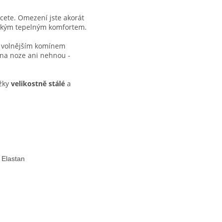
cete. Omezení jste akorát
okým tepelným komfortem.
s volnějším komínem
 na noze ani nehnou -
ožky
velikostně stálé
a
 Elastan