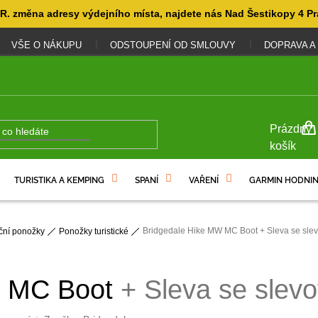
. změna adresy výdejního místa, najdete nás Nad Šestikopy 4 Pr
VŠE O NÁKUPU
ODSTOUPENÍ OD SMLOUVY
DOPRAVA A
NÁKUP
Prázdný
KOŠÍK
košík
TURISTIKA A KEMPING
SPANÍ
VAŘENÍ
GARMIN HODNIN
Bridgedale Hike MW MC Boot
+ Sleva se sl
ční ponožky
Ponožky turistické
W MC Boot
+ Sleva se sle