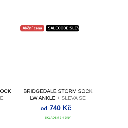
X5:5:%
Akční cena
SALECODE:SLEVAX5:5:%
SOCK
BRIDGEDALE STORM SOCK
SE
LW ANKLE
+ SLEVA SE
M
SLEVOVÝM KÓDEM
740 Kč
od
SKLADEM 2-4 DNY