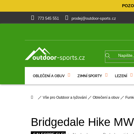
Přejít
POZOR
na
obsah
773 545 551
prodej@outdoor-sports.cz
OBLEČENÍ A OBUV
ZIMNÍ SPORTY
LEZENÍ
% VÝPRODEJ
DÁRKOVÉ POUKAZY
Domů
Vše pro Outdoor a lyžování
Oblečení a obuv
Funk
Bridgedale Hike M