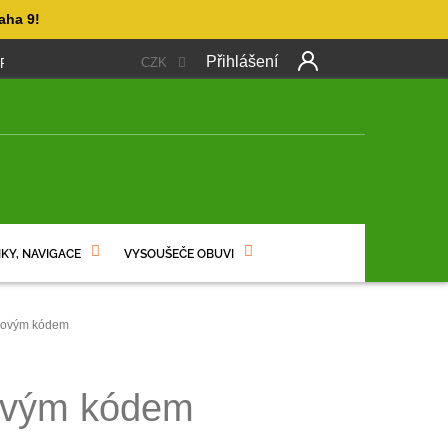
aha 9!
Přihlášení
CZK
 PLATBA
OBCHODNÍ PODMÍNKY
PODMÍNKY OCHRANY OSO
Další
produkt
NÍ
KY, NAVIGACE
VYSOUŠEČE OBUVI
evovým kódem
vovým kódem