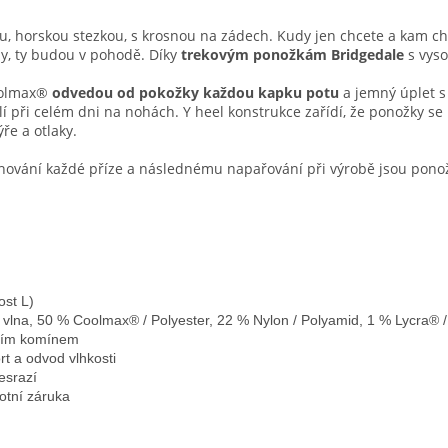
ou, horskou stezkou, s krosnou na zádech. Kudy jen chcete a kam ch
hy, ty budou v pohodě. Díky
trekovým ponožkám Bridgedale
s vys
oolmax®
odvedou od pokožky každou kapku potu
a jemný úplet 
 při celém dni na nohách. Y heel konstrukce zařídí, že ponožky se
e a otlaky.
ování každé příze a následnému napařování při výrobě jsou pon
ost L)
 vlna, 50 % Coolmax® / Polyester, 22 % Nylon / Polyamid, 1 % Lycra® /
jším komínem
t a odvod vlhkosti
esrazí
otní záruka