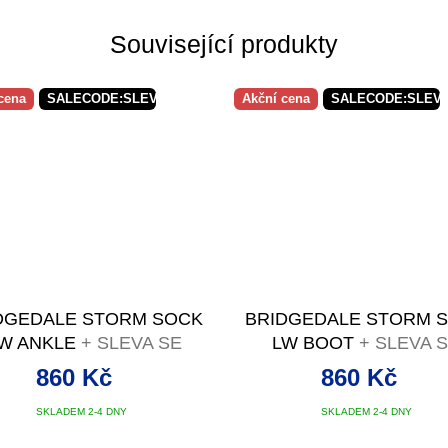
Související produkty
cena
SALECODE:SLEVAX5:5:%
Akční cena
SALECODE:SLEVA
DGEDALE STORM SOCK
BRIDGEDALE STORM 
W ANKLE
+ SLEVA SE
LW BOOT
+ SLEVA 
SLEVOVÝM KÓDEM
SLEVOVÝM KÓDE
860 Kč
860 Kč
SKLADEM 2-4 DNY
SKLADEM 2-4 DNY