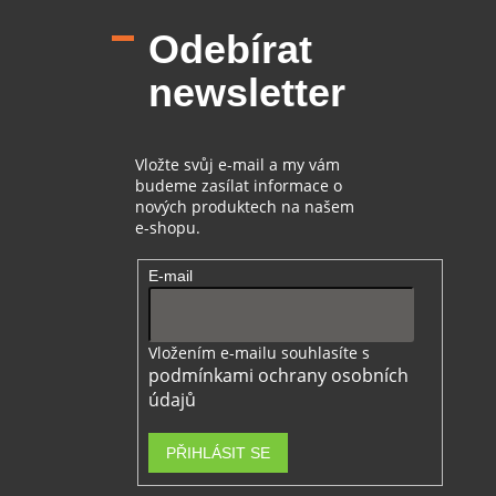
p
Odebírat
a
t
newsletter
í
Vložte svůj e-mail a my vám
budeme zasílat informace o
nových produktech na našem
e-shopu.
E-mail
Vložením e-mailu souhlasíte s
podmínkami ochrany osobních
údajů
PŘIHLÁSIT SE