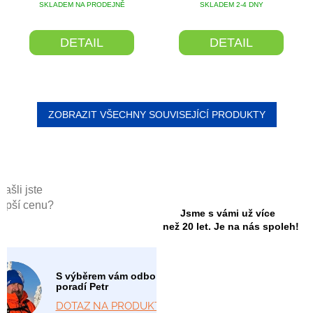
SKLADEM NA PRODEJNĚ
SKLADEM 2-4 DNY
DETAIL
DETAIL
ZOBRAZIT VŠECHNY SOUVISEJÍCÍ PRODUKTY
Našli jste
lepší cenu?
Jsme s vámi už více
než 20 let. Je na nás spoleh!
S výběrem vám odborně
poradí Petr
DOTAZ NA PRODUKT