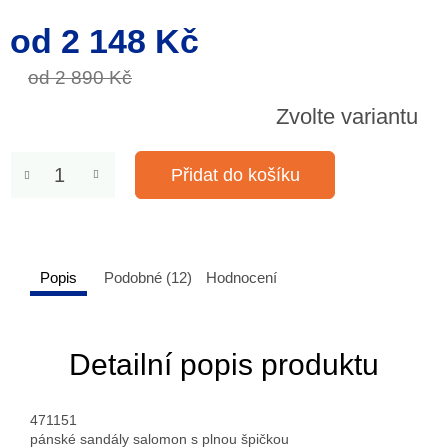
od
2 148 Kč
Měrná
cena:
od 2 890 Kč
Zvolte variantu
Přidat do košíku
Popis
Podobné (12)
Hodnocení
Detailní popis produktu
471151
pánské sandály salomon s plnou špičkou