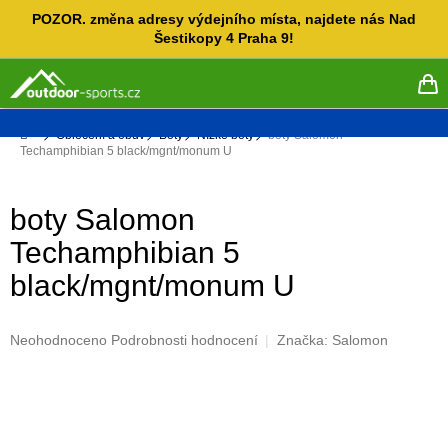
Přejít
POZOR. změna adresy výdejního místa, najdete nás Nad
na
Šestikopy 4 Praha 9!
obsah
NÁ
KO
Domů
Oblečení a obuv
Boty
Nízké boty
boty Salomon
Techamphibian 5 black/mgnt/monum U
boty Salomon
Techamphibian 5
black/mgnt/monum U
Průměrné
Neohodnoceno
Podrobnosti hodnocení
Značka:
Salomon
hodnocení
produktu
je
0,0
z