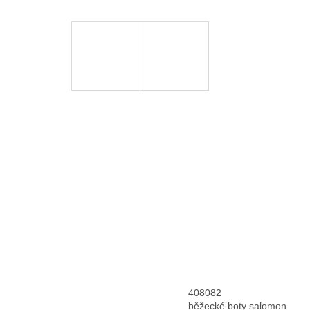
408082
běžecké boty salomon