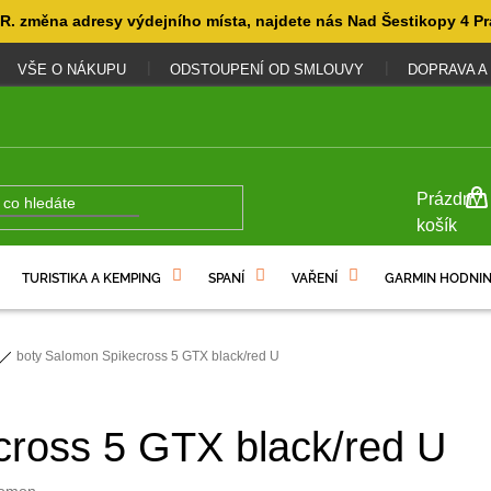
. změna adresy výdejního místa, najdete nás Nad Šestikopy 4 Pr
VŠE O NÁKUPU
ODSTOUPENÍ OD SMLOUVY
DOPRAVA A
NÁKUP
Prázdný
KOŠÍK
košík
TURISTIKA A KEMPING
SPANÍ
VAŘENÍ
GARMIN HODNIN
boty Salomon Spikecross 5 GTX black/red U
cross 5 GTX black/red U