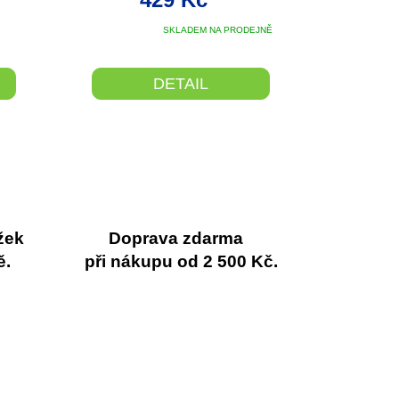
Průměrné
SKLADEM NA PRODEJNĚ
hodnocení
produktu
je
DETAIL
5,0
z
5
hvězdiček.
žek
Doprava zdarma
ě.
při nákupu od 2 500 Kč.