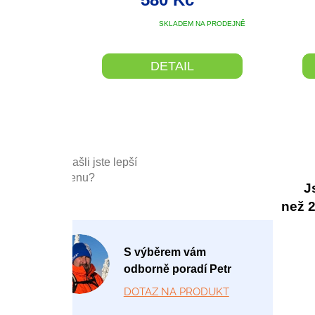
Průměrné
SKLADEM NA PRODEJNĚ
hodnocení
produktu
je
DETAIL
5,0
z
5
hvězdiček.
Našli jste lepší
cenu?
J
než 20
P
S výběrem vám
o
odborně poradí Petr
-
DOTAZ NA PRODUKT
P