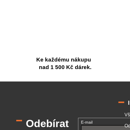
Ke každému nákupu
nad 1 500 Kč dárek.
Vš
Odebírat
E-mail
Od