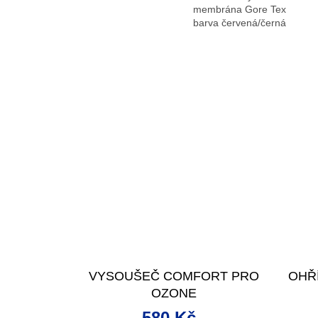
membrána Gore Tex
barva červená/černá
VYSOUŠEČ COMFORT PRO
OHŘ
OZONE
580 Kč