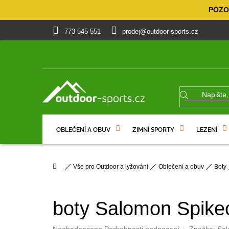
Přejít
POZOR
na
obsah
773 545 551
prodej@outdoor-sports.cz
OBLEČENÍ A OBUV
ZIMNÍ SPORTY
LEZENÍ
% VÝPRODEJ
DÁRKOVÉ POUKAZY
Domů
Vše pro Outdoor a lyžování
Oblečení a obuv
Boty
boty Salomon Spike
Průměrné