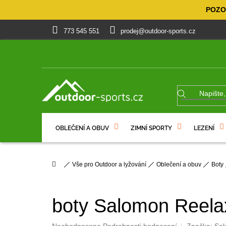
Přejít
POZOR
na
obsah
773 545 551
prodej@outdoor-sports.cz
OBLEČENÍ A OBUV
ZIMNÍ SPORTY
LEZENÍ
% VÝPRODEJ
DÁRKOVÉ POUKAZY
Domů
Vše pro Outdoor a lyžování
Oblečení a obuv
Boty
boty Salomon Reelax
Průměrné