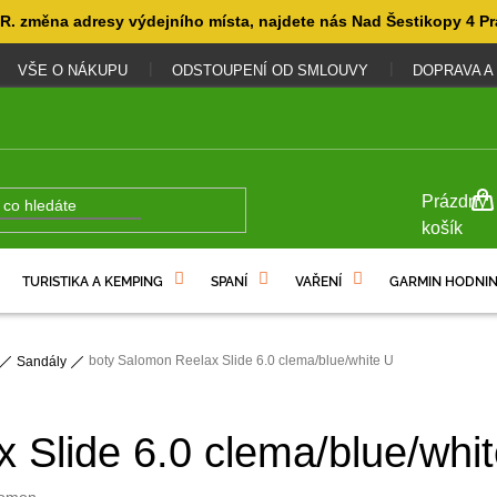
. změna adresy výdejního místa, najdete nás Nad Šestikopy 4 Pr
VŠE O NÁKUPU
ODSTOUPENÍ OD SMLOUVY
DOPRAVA A
NÁKUP
Prázdný
KOŠÍK
košík
TURISTIKA A KEMPING
SPANÍ
VAŘENÍ
GARMIN HODNIN
boty Salomon Reelax Slide 6.0 clema/blue/white U
Sandály
 Slide 6.0 clema/blue/whi