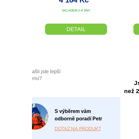
SKLADEM 2-4 DNY
DETAIL
Našli jste lepší
cenu?
J
než 20
P
S výběrem vám
o
odborně poradí Petr
-
DOTAZ NA PRODUKT
P