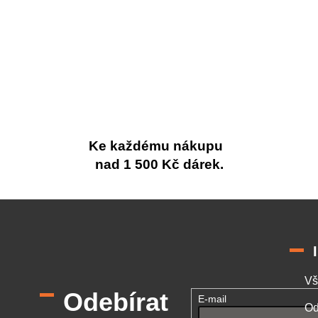
Ke každému nákupu
nad 1 500 Kč dárek.
Vš
Odebírat
E-mail
Od