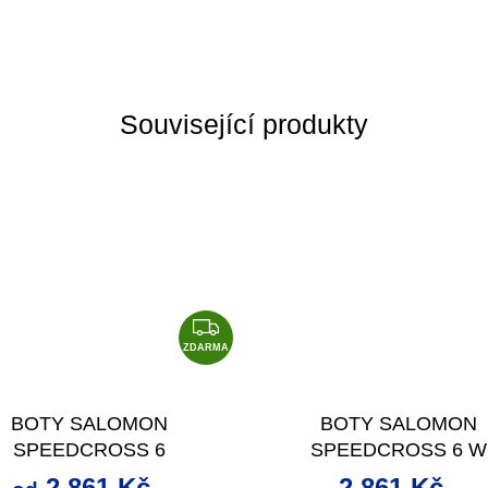
Související produkty
Z
D
ZDARMA
A
R
BOTY SALOMON
BOTY SALOMON
M
SPEEDCROSS 6
SPEEDCROSS 6 W
A
BLACK/PHANTOM U
RED/BERRY/WHITE
2 861 Kč
2 861 Kč