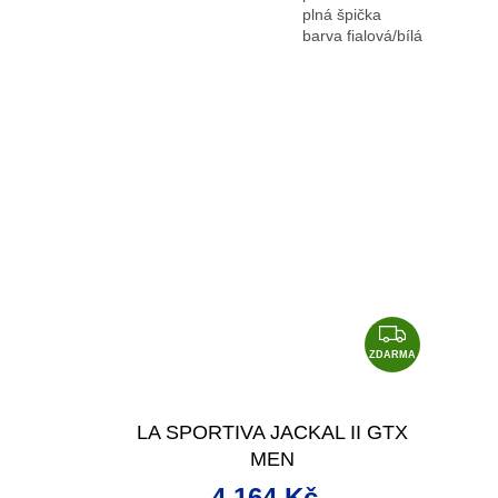
plná špička
barva fialová/bílá
Z
D
ZDARMA
A
R
LA SPORTIVA JACKAL II GTX
M
MEN
A
4 164 Kč