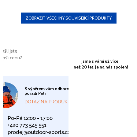
ZOBRAZIT VŠECHNY SOUVISEJÍCÍ PRODUKTY
Našli jste
lepší cenu?
Jsme s vámi už více
než 20 let. Je na nás spoleh!
S výběrem vám odborně
poradí Petr
DOTAZ NA PRODUKT
Po-Pá 12:00 - 17:00
+420 773 545 551
prodej@outdoor-sports.cz