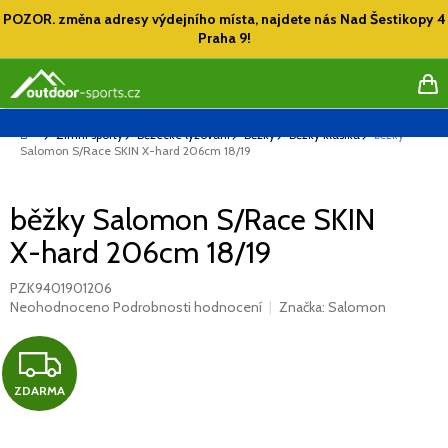
Přejít
POZOR. změna adresy výdejního místa, najdete nás Nad Šestikopy 4
na
Praha 9!
obsah
NÁ
KO
Domů
Zimní sporty
Běžecké lyžování
Běžky
Běžky klasika
běžky
Salomon S/Race SKIN X-hard 206cm 18/19
běžky Salomon S/Race SKIN
X-hard 206cm 18/19
PZK9401901206
Průměrné
Neohodnoceno
Podrobnosti hodnocení
Značka:
Salomon
hodnocení
produktu
Z
je
0,0
ZDARMA
D
z
5
hvězdiček.