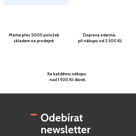
Máme přes 5000 položek
Doprava zdarma
skladem na prodejně.
při nákupu od 2 500 Kč.
Ke každému nákupu
nad 1 500 Kč dárek.
Z
á
p
Odebírat
a
t
newsletter
í