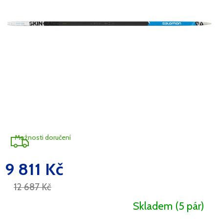
A
R
M
A
Možnosti doručení
9 811 Kč
Měrná
cena:
12 687 Kč
Skladem
(5 pár)