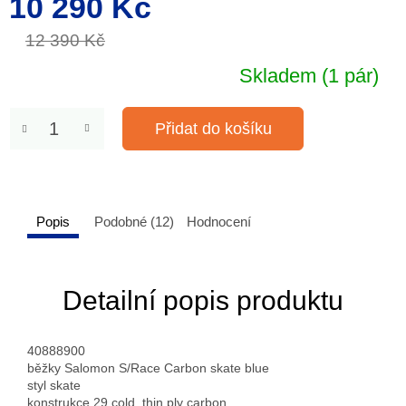
10 290 Kč
cena:
12 390 Kč
Skladem
(1 pár)
Přidat do košíku
Popis
Podobné (12)
Hodnocení
Detailní popis produktu
40888900
běžky Salomon S/Race Carbon skate blue
styl skate
konstrukce 29 cold, thin ply carbon