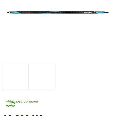
A
R
M
A
Možnosti doručení
Měrná