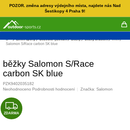
Přejít
POZOR. změna adresy výdejního místa, najdete nás Nad
na
Šestikopy 4 Praha 9!
obsah
NÁ
KO
Domů
Zimní sporty
Běžecké lyžování
Běžky
Běžky bruslení
běžky
Salomon S/Race carbon SK blue
běžky Salomon S/Race
carbon SK blue
PZK9402035182
Průměrné
Neohodnoceno
Podrobnosti hodnocení
Značka:
Salomon
hodnocení
produktu
Z
je
0,0
ZDARMA
D
z
5
hvězdiček.