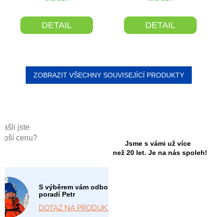
DETAIL
DETAIL
ZOBRAZIT VŠECHNY SOUVISEJÍCÍ PRODUKTY
Našli jste
lepší cenu?
Jsme s vámi už více
než 20 let. Je na nás spoleh!
S výběrem vám odborně
poradí Petr
DOTAZ NA PRODUKT