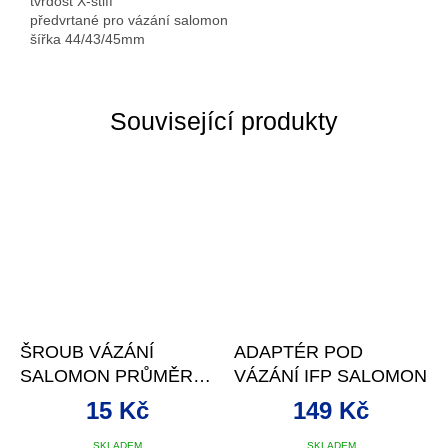
tvrdost X-stiff
předvrtané pro vázání salomon
šířka 44/43/45mm
Související produkty
ŠROUB VÁZÁNÍ
ADAPTÉR POD
SALOMON PRŮMĚR
VÁZÁNÍ IFP SALOMON
6,3X14,5MM
15 Kč
149 Kč
SKLADEM
SKLADEM