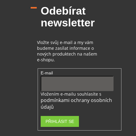
p
Odebírat
a
t
newsletter
í
Vložte svůj e-mail a my vám
budeme zasílat informace o
nových produktech na našem
e-shopu.
E-mail
Vložením e-mailu souhlasíte s
podmínkami ochrany osobních
údajů
PŘIHLÁSIT SE