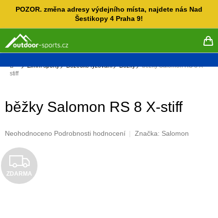
Přejít
POZOR. změna adresy výdejního místa, najdete nás Nad
na
Šestikopy 4 Praha 9!
obsah
NÁ
KO
Domů
Zimní sporty
Běžecké lyžování
Běžky
běžky Salomon RS 8 X-
stiff
běžky Salomon RS 8 X-stiff
Průměrné
Neohodnoceno
Podrobnosti hodnocení
Značka:
Salomon
hodnocení
produktu
Z
je
0,0
ZDARMA
D
z
5
A
hvězdiček.