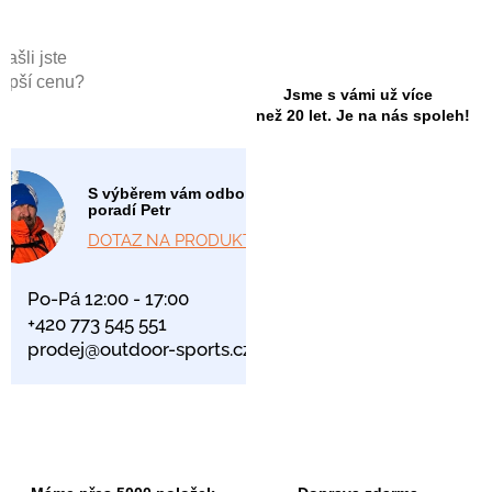
Našli jste
lepší cenu?
Jsme s vámi už více
než 20 let. Je na nás spoleh!
S výběrem vám odborně
poradí Petr
DOTAZ NA PRODUKT
Po-Pá 12:00 - 17:00
+420 773 545 551
prodej@outdoor-sports.cz