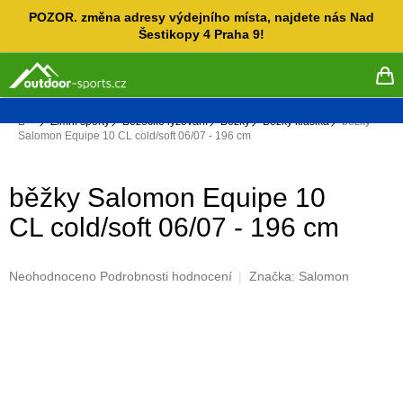
Přejít
POZOR. změna adresy výdejního místa, najdete nás Nad
na
Šestikopy 4 Praha 9!
obsah
NÁ
KO
Domů
Zimní sporty
Běžecké lyžování
Běžky
Běžky klasika
běžky
Salomon Equipe 10 CL cold/soft 06/07 - 196 cm
běžky Salomon Equipe 10
CL cold/soft 06/07 - 196 cm
Průměrné
Neohodnoceno
Podrobnosti hodnocení
Značka:
Salomon
hodnocení
produktu
je
0,0
z
5
hvězdiček.