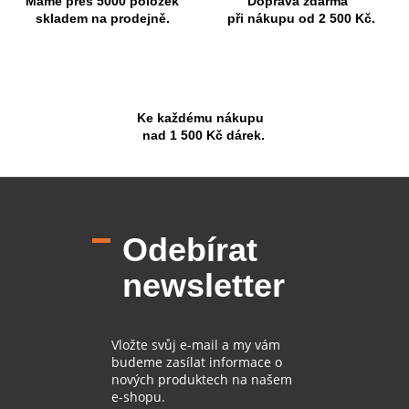
Máme přes 5000 položek
Doprava zdarma
skladem na prodejně.
při nákupu od 2 500 Kč.
Ke každému nákupu
nad 1 500 Kč dárek.
Z
á
p
Odebírat
a
t
newsletter
í
Vložte svůj e-mail a my vám
budeme zasílat informace o
nových produktech na našem
e-shopu.