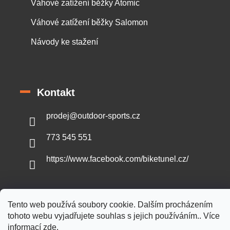
Váhové zatížení běžky Atomic
Váhové zatížení běžky Salomon
Návody ke stažení
Kontakt
prodej
@
outdoor-sports.cz
773 545 551
https://www.facebook.com/biketunel.cz/
Tento web používá soubory cookie. Dalším procházením
Vytvořil Shoptet
tohoto webu vyjadřujete souhlas s jejich používáním.. Více
informací
zde
.