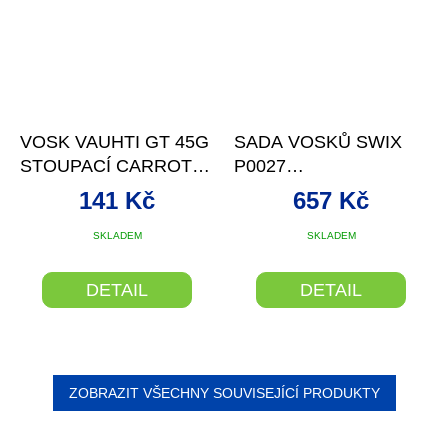
VOSK VAUHTI GT 45G
SADA VOSKŮ SWIX
STOUPACÍ CARROT
P0027
-1/-6°C
(V40,V55,K22N,T10)
141 Kč
657 Kč
SKLADEM
SKLADEM
DETAIL
DETAIL
ZOBRAZIT VŠECHNY SOUVISEJÍCÍ PRODUKTY