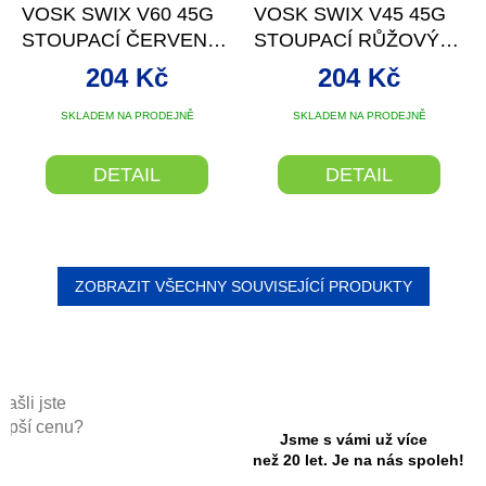
VOSK SWIX V60 45G
VOSK SWIX V45 45G
STOUPACÍ ČERVENÝ
STOUPACÍ RŮŽOVÝ
3/0°C
SPECIAL 0/-3°C
204 Kč
204 Kč
SKLADEM NA PRODEJNĚ
SKLADEM NA PRODEJNĚ
DETAIL
DETAIL
ZOBRAZIT VŠECHNY SOUVISEJÍCÍ PRODUKTY
Našli jste
lepší cenu?
Jsme s vámi už více
než 20 let. Je na nás spoleh!