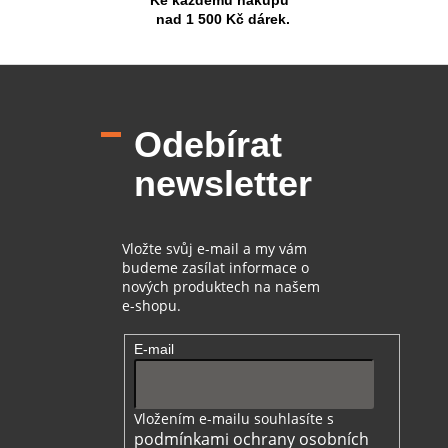
Ke každému nákupu
nad 1 500 Kč dárek.
Z
á
p
Odebírat
a
t
newsletter
í
Vložte svůj e-mail a my vám
budeme zasílat informace o
nových produktech na našem
e-shopu.
E-mail
Vložením e-mailu souhlasíte s
podmínkami ochrany osobních