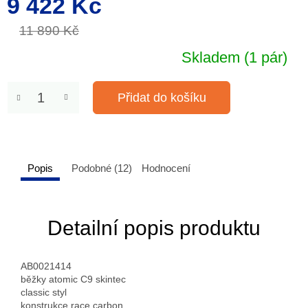
9 422 Kč
cena:
11 890 Kč
Skladem
(1 pár)
Přidat do košíku
Popis
Podobné (12)
Hodnocení
Detailní popis produktu
AB0021414
běžky atomic C9 skintec
classic styl
konstrukce race carbon