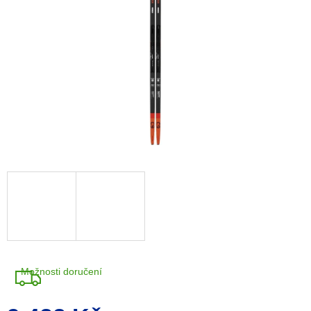
A
R
M
A
Možnosti doručení
Měrná