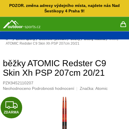
Přejít
POZOR. změna adresy výdejního místa, najdete nás Nad
na
Šestikopy 4 Praha 9!
obsah
NÁ
KO
Domů
Zimní sporty
Běžecké lyžování
Běžky
Běžky klasika
běžky
ATOMIC Redster C9 Skin Xh PSP 207cm 20/21
běžky ATOMIC Redster C9
Skin Xh PSP 207cm 20/21
PZK9452110207
Průměrné
Neohodnoceno
Podrobnosti hodnocení
Značka:
Atomic
hodnocení
produktu
Z
je
0,0
ZDARMA
D
z
5
hvězdiček.