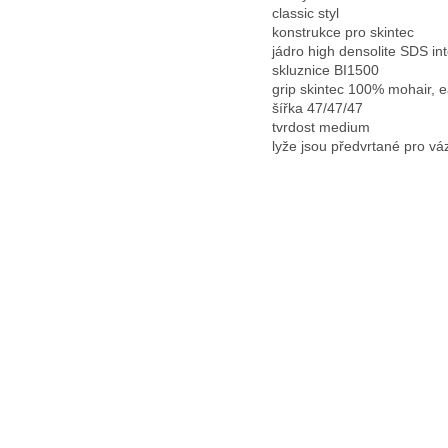
classic styl
konstrukce pro skintec
jádro high densolite SDS int
skluznice BI1500
grip skintec 100% mohair, 
šířka 47/47/47
tvrdost medium
lyže jsou předvrtané pro v