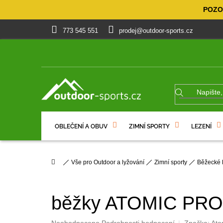
Přejít
POZOR
na
obsah
773 545 551
prodej@outdoor-sports.cz
OBLEČENÍ A OBUV
ZIMNÍ SPORTY
LEZENÍ
% VÝPRODEJ
DÁRKOVÉ POUKAZY
Domů
Vše pro Outdoor a lyžování
Zimní sporty
Běžecké 
běžky ATOMIC PRO 
Průměrné