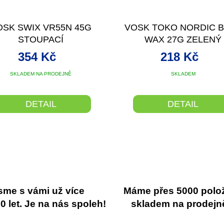
OSK SWIX VR55N 45G
VOSK TOKO NORDIC 
STOUPACÍ
WAX 27G ZELENÝ
ŘÍBRNO/FIALOVÝ 2/0°
354 Kč
218 Kč
SKLADEM NA PRODEJNĚ
SKLADEM
DETAIL
DETAIL
sme s vámi už více
Máme přes 5000 polo
 let. Je na nás spoleh!
skladem na prodejn