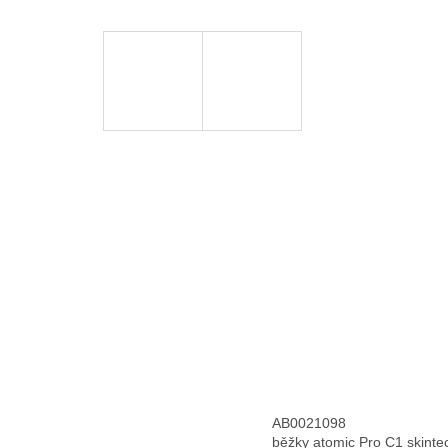
AB0021098
běžky atomic Pro C1 skinte