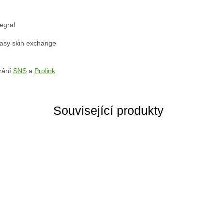
egral
easy skin exchange
ázání
SNS
a
Prolink
Související produkty