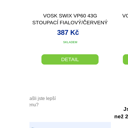
VOSK SWIX VP60 43G
V
STOUPACÍ FIALOVÝ/ČERVENÝ
-1/+2°
ST
387 Kč
SKLADEM
DETAIL
Našli jste lepší
cenu?
J
než 20