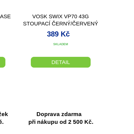
BASE
VOSK SWIX VP70 43G
STOUPACÍ ČERNÝ/ČERVENÝ
0/+3°C
389 Kč
SKLADEM
DETAIL
žek
Doprava zdarma
ě.
při nákupu od 2 500 Kč.