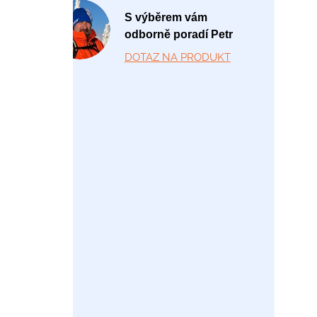
P
S výběrem vám
o
odborně poradí Petr
-
DOTAZ NA PRODUKT
P
á
1
2:
0
0
-
1
7:
0
0
+
4
2
0
7