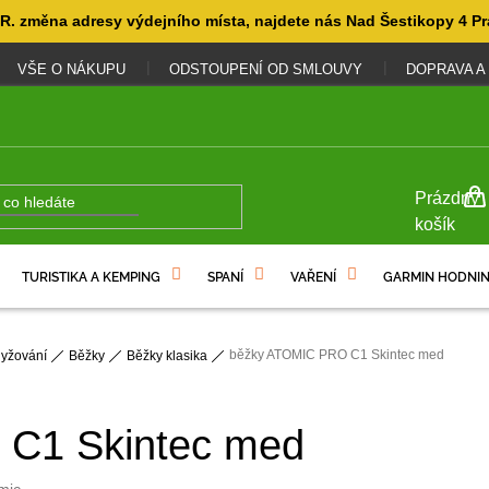
. změna adresy výdejního místa, najdete nás Nad Šestikopy 4 Pr
VŠE O NÁKUPU
ODSTOUPENÍ OD SMLOUVY
DOPRAVA A
NÁKUP
Prázdný
KOŠÍK
košík
TURISTIKA A KEMPING
SPANÍ
VAŘENÍ
GARMIN HODNIN
běžky ATOMIC PRO C1 Skintec med
lyžování
Běžky
Běžky klasika
C1 Skintec med