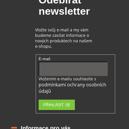
t
newsletter
í
Vložte svůj e-mail a my vám
budeme zasílat informace o
nových produktech na našem
e-shopu.
E-mail
Vložením e-mailu souhlasíte s
podmínkami ochrany osobních
údajů
PŘIHLÁSIT SE
Informace pro vás