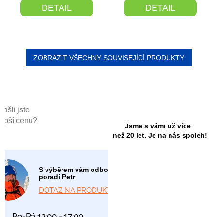
DETAIL
DETAIL
ZOBRAZIT VŠECHNY SOUVISEJÍCÍ PRODUKTY
Našli jste
lepší cenu?
Jsme s vámi už více
než 20 let. Je na nás spoleh!
S výběrem vám odborně
poradí Petr
DOTAZ NA PRODUKT
Po-Pá 12:00 - 17:00