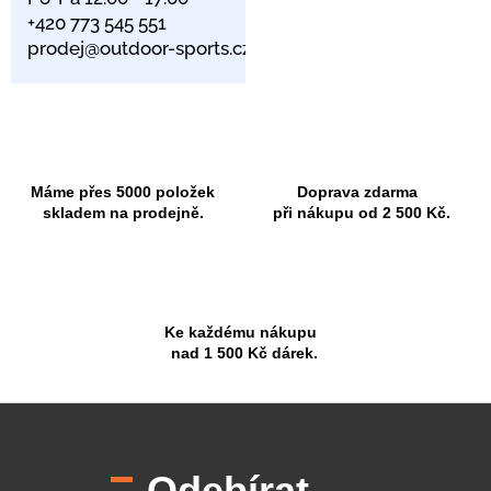
+420 773 545 551
prodej@outdoor-sports.cz
Máme přes 5000 položek
Doprava zdarma
skladem na prodejně.
při nákupu od 2 500 Kč.
Ke každému nákupu
nad 1 500 Kč dárek.
Z
á
p
Odebírat
a