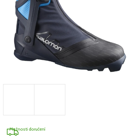
A
R
M
A
Možnosti doručení