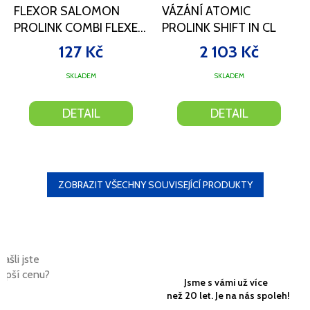
FLEXOR SALOMON
VÁZÁNÍ ATOMIC
PROLINK COMBI FLEXE
PROLINK SHIFT IN CL
100 ROLLER SKI
127 Kč
2 103 Kč
SKLADEM
SKLADEM
DETAIL
DETAIL
ZOBRAZIT VŠECHNY SOUVISEJÍCÍ PRODUKTY
Našli jste
lepší cenu?
Jsme s vámi už více
než 20 let. Je na nás spoleh!