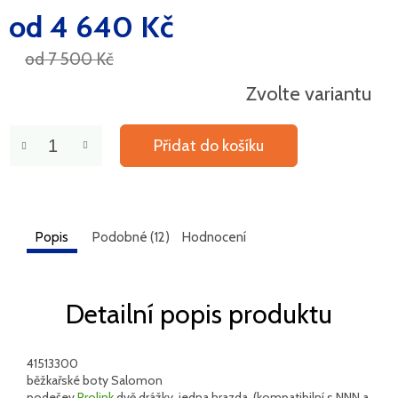
od
4 640 Kč
Měrná
cena:
od 7 500 Kč
Zvolte variantu
Přidat do košíku
Popis
Podobné (12)
Hodnocení
Detailní popis produktu
41513300
běžkařské boty Salomon
podešev
Prolink
dvě drážky, jedna hrazda, (kompatibilní s NNN a