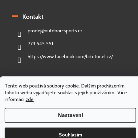
Kontakt
prodej
@
outdoor-sports.cz
773 545 551
https://www.facebook.com/biketunel.cz/
Tento web používá soubory cookie. Dalším procházením
Vytvořil Shoptet
tohoto webu vyjadřujete souhlas s jejich používáním.. Více
informací
zde
.
Copyright 2026
Outdoor-sports.cz
. Všechna práva vyhrazena.
Nastavení
Souhlasím