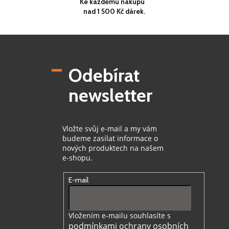
Ke každému nákupu
nad 1 500 Kč dárek.
Z
á
p
Odebírat
a
t
newsletter
í
Vložte svůj e-mail a my vám
budeme zasílat informace o
nových produktech na našem
e-shopu.
E-mail
Vložením e-mailu souhlasíte s
podmínkami ochrany osobních