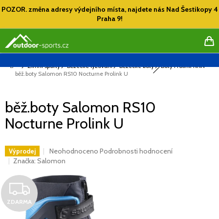
Přejít
POZOR. změna adresy výdejního místa, najdete nás Nad Šestikopy 4
na
Praha 9!
obsah
NÁ
KO
Domů
Zimní sporty
Běžecké lyžování
Běžecké boty
Boty Prolink NNN
běž.boty Salomon RS10 Nocturne Prolink U
běž.boty Salomon RS10
Nocturne Prolink U
Průměrné
Neohodnoceno
Podrobnosti hodnocení
Výprodej
hodnocení
Značka:
Salomon
produktu
je
Z
0,0
z
ZDARMA
D
5
hvězdiček.