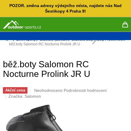
Přejít
POZOR. změna adresy výdejního místa, najdete nás Nad
na
Šestikopy 4 Praha 9!
obsah
NÁ
KO
Domů
Zimní sporty
Běžecké lyžování
Běžecké boty
Boty Prolink NNN
běž.boty Salomon RC Nocturne Prolink JR U
běž.boty Salomon RC
Nocturne Prolink JR U
Průměrné
Neohodnoceno
Podrobnosti hodnocení
Akční cena
hodnocení
Značka:
Salomon
produktu
je
0,0
z
5
hvězdiček.