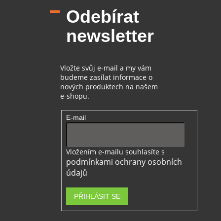
p
Odebírat
a
t
newsletter
í
Vložte svůj e-mail a my vám
budeme zasílat informace o
nových produktech na našem
e-shopu.
E-mail
Vložením e-mailu souhlasíte s
podmínkami ochrany osobních
údajů
PŘIHLÁSIT SE