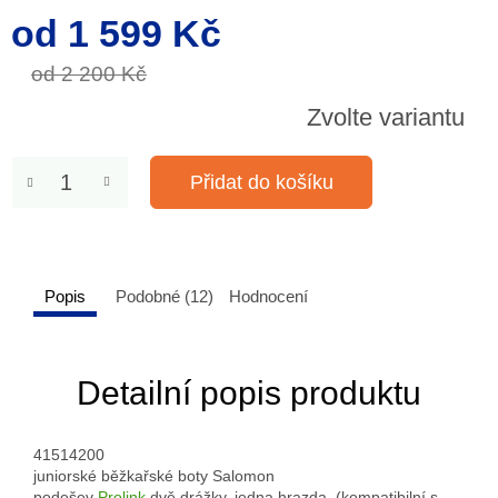
od
1 599 Kč
Měrná
cena:
od 2 200 Kč
Zvolte variantu
Přidat do košíku
Popis
Podobné (12)
Hodnocení
Detailní popis produktu
41514200
juniorské běžkařské boty Salomon
podešev
Prolink
dvě drážky, jedna hrazda, (kompatibilní s