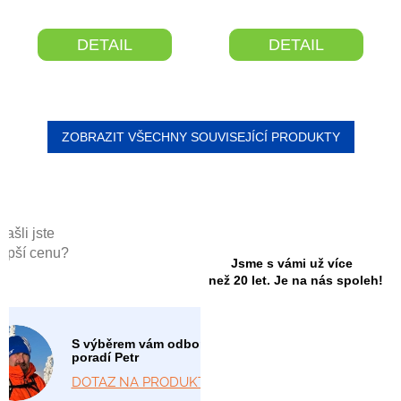
DETAIL
DETAIL
ZOBRAZIT VŠECHNY SOUVISEJÍCÍ PRODUKTY
Našli jste
lepší cenu?
Jsme s vámi už více
než 20 let. Je na nás spoleh!
S výběrem vám odborně
poradí Petr
DOTAZ NA PRODUKT