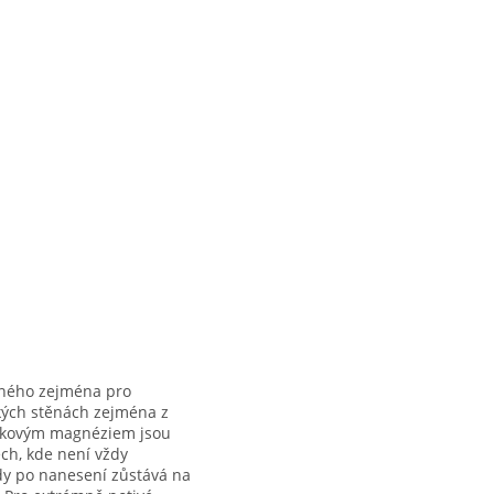
odného zejména pro
ckých stěnách zejména z
ráškovým magnéziem jsou
ch, kde není vždy
dy po nanesení zůstává na