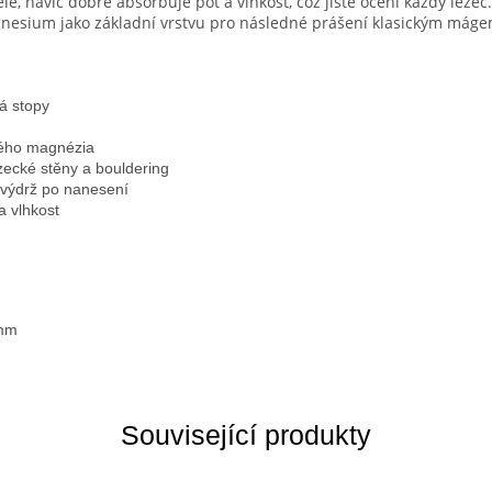
le, navíc dobře absorbuje pot a vlhkost, což jistě ocení každý lezec
esium jako základní vrstvu pro následné prášení klasickým máge
á stopy
tého magnézia
zecké stěny a bouldering
í výdrž po nanesení
a vlhkost
mm
Související produkty