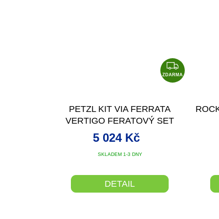
Z
D
ZDARMA
A
R
PETZL KIT VIA FERRATA
ROCK
M
VERTIGO FERATOVÝ SET
A
(BOREO VEL. M/L, CORAX,
5 024 Kč
SCORPIO VERTIGO)
SKLADEM 1-3 DNY
DETAIL