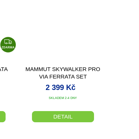
Z
D
ZDARMA
A
R
ATA
MAMMUT SKYWALKER PRO
M
VIA FERRATA SET
A
2 399 Kč
SKLADEM 2-4 DNY
DETAIL