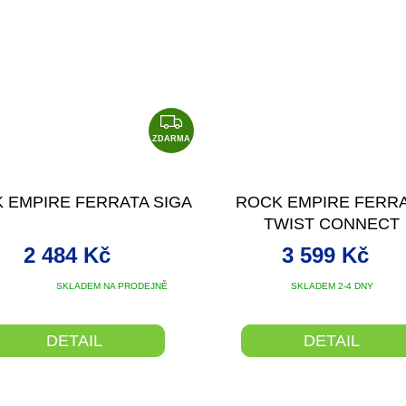
Z
D
ZDARMA
A
R
 EMPIRE FERRATA SIGA
ROCK EMPIRE FERR
M
TWIST CONNECT
A
2 484 Kč
3 599 Kč
Průměrné
SKLADEM NA PRODEJNĚ
SKLADEM 2-4 DNY
hodnocení
produktu
je
DETAIL
DETAIL
5,0
z
5