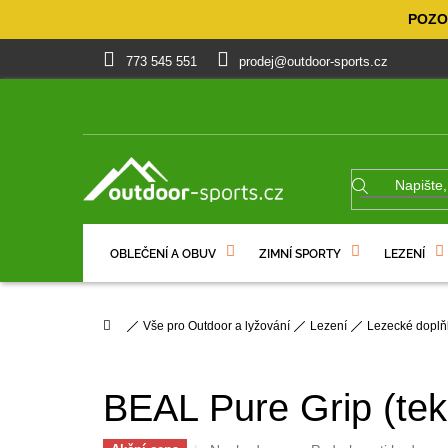
Přejít
POZOR
na
obsah
773 545 551
prodej@outdoor-sports.cz
OBLEČENÍ A OBUV
ZIMNÍ SPORTY
LEZENÍ
% VÝPRODEJ
DÁRKOVÉ POUKAZY
Domů
Vše pro Outdoor a lyžování
Lezení
Lezecké doplň
BEAL Pure Grip (te