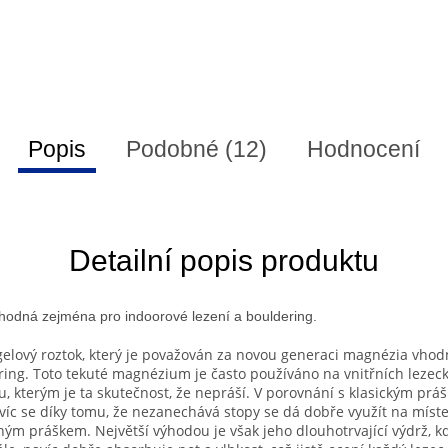
Popis
Podobné (12)
Hodnocení
Detailní popis produktu
odná zejména pro indoorové lezení a bouldering.
ý gelový roztok, který je považován za novou generaci magnézia vh
ring. Toto tekuté magnézium je často používáno na vnitřních leze
 kterým je ta skutečnost, že nepráší. V porovnání s klasickým p
íc se díky tomu, že nezanechává stopy se dá dobře využít na míste
ým práškem. Největší výhodou je však jeho dlouhotrvající výdrž, k