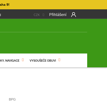
aha 9!
Přihlášení
CZK
 PLATBA
OBCHODNÍ PODMÍNKY
PODMÍNKY OCHRANY OSO
Další
produkt
NÍ
KY, NAVIGACE
VYSOUŠEČE OBUVI
BPG