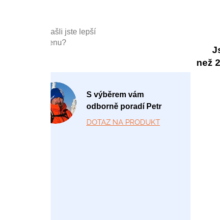
Našli jste lepší
cenu?
J
než 20
P
S výběrem vám
o
odborně poradí Petr
-
DOTAZ NA PRODUKT
P
á
1
2:
0
0
-
1
7: