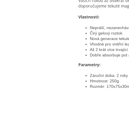
Vašich rukou až dvakrát dé
doporučujeme tekuté magn
Vlastnosti:
Nepráší, nezanecháv
Čirý gelový roztok
Nová generace teku
Vhodné pro vnitřní le
Až 2 krát více trvajíc
Dobře absorbuje pot 
Parametry:
Záruční doba: 2 roky
Hmotnost: 250g
Rozměr: 170x75x30