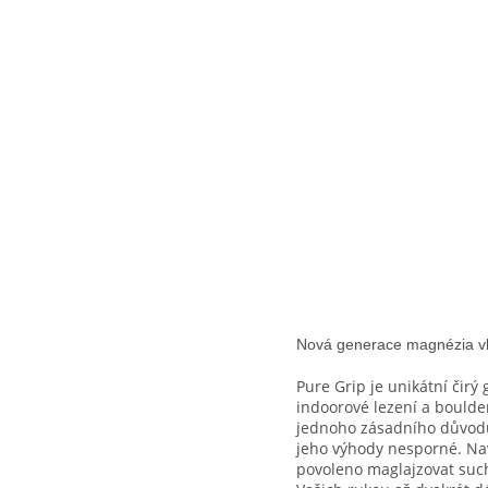
Nová generace magnézia vh
Pure Grip je unikátní čir
indoorové lezení a boulde
jednoho zásadního důvodu,
jeho výhody nesporné. Nav
povoleno maglajzovat such