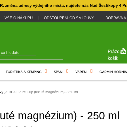
. změna adresy výdejního místa, najdete nás Nad Šestikopy 4 Pr
VŠE O NÁKUPU
ODSTOUPENÍ OD SMLOUVY
DOPRAVA A
NÁKUP
Prázdný
KOŠÍK
košík
TURISTIKA A KEMPING
SPANÍ
VAŘENÍ
GARMIN HODNIN
BEAL Pure Grip (tekuté magnézium) - 250 ml
ky
kuté magnézium) - 250 ml