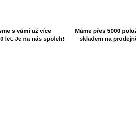
hvězdiček.
sme s vámi už více
Máme přes 5000 polo
 let. Je na nás spoleh!
skladem na prodejn