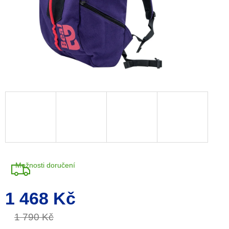
Možnosti doručení
1 468 Kč
Měrná
cena:
1 790 Kč