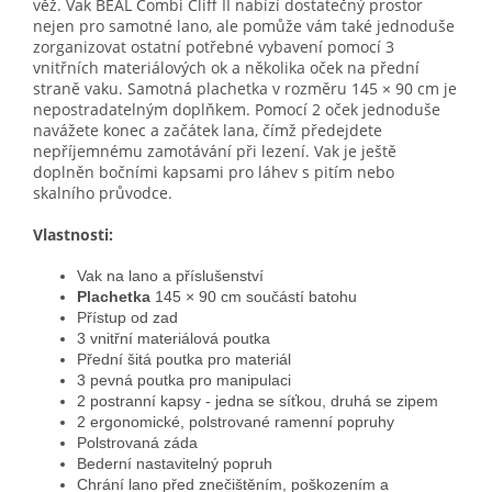
věž. Vak BEAL Combi Cliff II nabízí dostatečný prostor
nejen pro samotné lano, ale pomůže vám také jednoduše
zorganizovat ostatní potřebné vybavení pomocí 3
vnitřních materiálových ok a několika oček na přední
straně vaku. Samotná plachetka v rozměru 145 × 90 cm je
nepostradatelným doplňkem. Pomocí 2 oček jednoduše
navážete konec a začátek lana, čímž předejdete
nepříjemnému zamotávání při lezení. Vak je ještě
doplněn bočními kapsami pro láhev s pitím nebo
skalního průvodce.
Vlastnosti:
Vak na lano a příslušenství
Plachetka
145 × 90 cm součástí batohu
Přístup od zad
3 vnitřní materiálová poutka
Přední šitá poutka pro materiál
3 pevná poutka pro manipulaci
2 postranní kapsy - jedna se síťkou, druhá se zipem
2 ergonomické, polstrované ramenní popruhy
Polstrovaná záda
Bederní nastavitelný popruh
Chrání lano před znečištěním, poškozením a