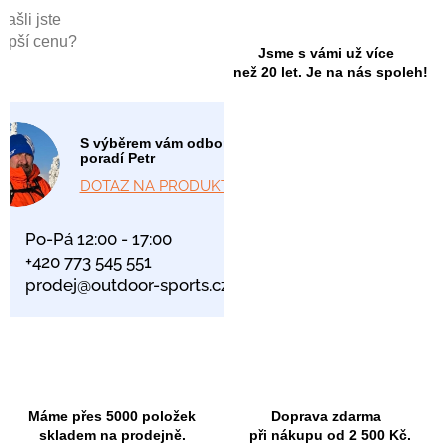
Našli jste
lepší cenu?
Jsme s vámi už více
než 20 let. Je na nás spoleh!
S výběrem vám odborně
poradí Petr
DOTAZ NA PRODUKT
Po-Pá 12:00 - 17:00
+420 773 545 551
prodej@outdoor-sports.cz
Máme přes 5000 položek
Doprava zdarma
skladem na prodejně.
při nákupu od 2 500 Kč.