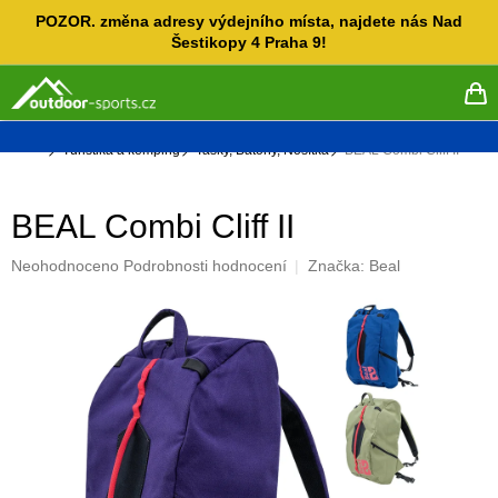
Přejít
POZOR. změna adresy výdejního místa, najdete nás Nad
na
Šestikopy 4 Praha 9!
obsah
NÁ
KO
Domů
Turistika a kemping
Tašky, Batohy, Nosítka
BEAL Combi Cliff II
BEAL Combi Cliff II
Průměrné
Neohodnoceno
Podrobnosti hodnocení
Značka:
Beal
hodnocení
produktu
je
0,0
z
5
hvězdiček.