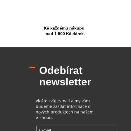
Ke každému nákupu
nad 1 500 Kč dárek.
Z
á
p
Odebírat
a
t
newsletter
í
Vložte svůj e-mail a my vám
budeme zasílat informace o
nových produktech na našem
e-shopu.
E-mail