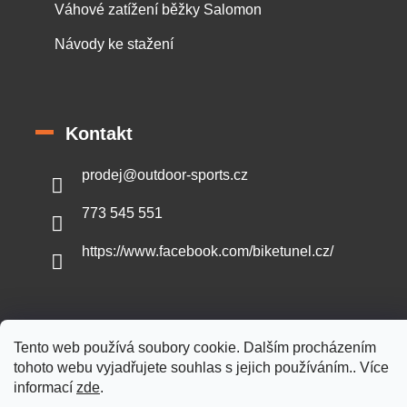
Váhové zatížení běžky Salomon
Návody ke stažení
Kontakt
prodej
@
outdoor-sports.cz
773 545 551
https://www.facebook.com/biketunel.cz/
Vytvořil Shoptet
Tento web používá soubory cookie. Dalším procházením
tohoto webu vyjadřujete souhlas s jejich používáním.. Více
informací
zde
.
Copyright 2026
Outdoor-sports.cz
. Všechna práva vyhrazena.