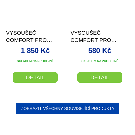
VYSOUŠEČ
VYSOUŠEČ
COMFORT PRO
COMFORT PRO
OZONE II
OZONE
1 850 Kč
580 Kč
Průměrné
SKLADEM NA PRODEJNĚ
SKLADEM NA PRODEJNĚ
hodnocení
produktu
DETAIL
DETAIL
je
5,0
z
5
hvězdiček.
ZOBRAZIT VŠECHNY SOUVISEJÍCÍ PRODUKTY