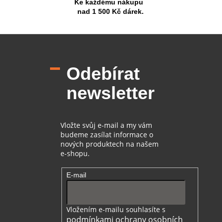
Ke každému nákupu
nad 1 500 Kč dárek.
Z
á
p
Odebírat
a
t
newsletter
í
Vložte svůj e-mail a my vám
budeme zasílat informace o
nových produktech na našem
e-shopu.
E-mail
Vložením e-mailu souhlasíte s
podmínkami ochrany osobních