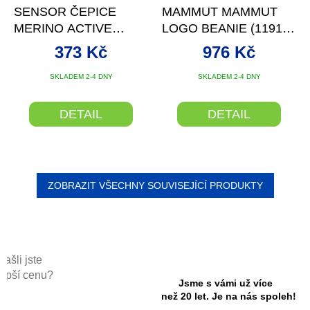
SENSOR ČEPICE
MAMMUT MAMMUT
MERINO ACTIVE
LOGO BEANIE (1191-
ŠEDÁ
04891)
373 Kč
976 Kč
SKLADEM 2-4 DNY
SKLADEM 2-4 DNY
DETAIL
DETAIL
ZOBRAZIT VŠECHNY SOUVISEJÍCÍ PRODUKTY
Našli jste
lepší cenu?
Jsme s vámi už více
než 20 let. Je na nás spoleh!