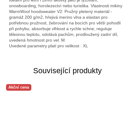
Ideální pro letní i zimní aktivity jako je lyžování,
snowboarding, horolezectví nebo turistika. Vlastnosti mikiny
WarmWool hoodsweater V2: Pružný pletený materiál -
gramáž 200 g/m2, hřejivá merino vlna a elastan pro
potřebnou pružnost, žebrování na bocích pro větší pohodlí
při pohybu, absorbuje vlhkost a rychle schne, reguluje
tělesnou teplotu, odolává pachům, prodloužený zadní díl,
uvedená hmotnost pro vel. M.
Uvedené parametry platí pro velikost : XL
Související produkty
Akční cena