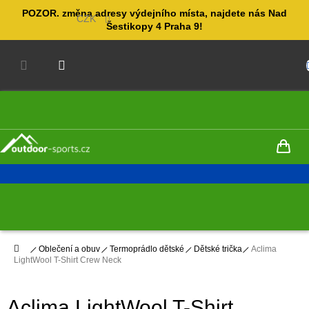
Přejít
POZOR. změna adresy výdejního místa, najdete nás Nad
na
CZK
Šestikopy 4 Praha 9!
obsah
NÁKUPNÍ
KOŠÍK
Domů
Oblečení a obuv
Termoprádlo dětské
Dětské trička
Aclima
LightWool T-Shirt Crew Neck
Aclima LightWool T-Shirt