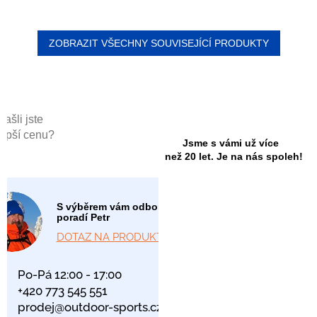
ZOBRAZIT VŠECHNY SOUVISEJÍCÍ PRODUKTY
Našli jste
lepší cenu?
Jsme s vámi už více
než 20 let. Je na nás spoleh!
S výběrem vám odborně
poradí Petr
DOTAZ NA PRODUKT
Po-Pá 12:00 - 17:00
+420 773 545 551
prodej@outdoor-sports.cz