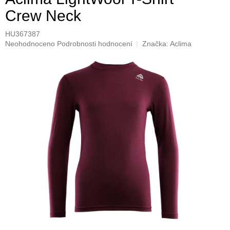
Crew Neck
HU367387
Průměrné
Neohodnoceno
Podrobnosti hodnocení
Značka:
Aclima
hodnocení
produktu
je
0,0
z
5
hvězdiček.