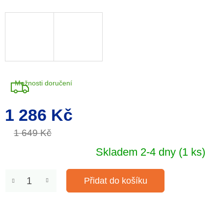
Možnosti doručení
1 286 Kč
Měrná
cena:
1 649 Kč
Skladem 2-4 dny
(1 ks)
Přidat do košíku