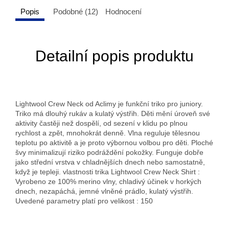
Popis
Podobné (12)
Hodnocení
Detailní popis produktu
Lightwool Crew Neck od Aclimy je funkční triko pro juniory.
Triko má dlouhý rukáv a kulatý výstřih. Děti mění úroveň své
aktivity častěji než dospělí, od sezení v klidu po plnou
rychlost a zpět, mnohokrát denně. Vlna reguluje tělesnou
teplotu po aktivitě a je proto výbornou volbou pro děti. Ploché
švy minimalizují riziko podráždění pokožky. Funguje dobře
jako střední vrstva v chladnějších dnech nebo samostatně,
když je tepleji. vlastnosti trika Lightwool Crew Neck Shirt :
Vyrobeno ze 100% merino vlny, chladivý účinek v horkých
dnech, nezapáchá, jemné vlněné prádlo, kulatý výstřih.
Uvedené parametry platí pro velikost : 150