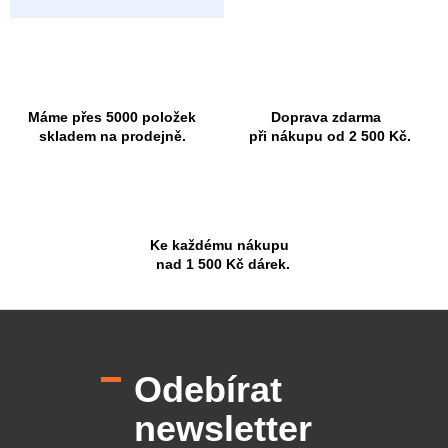
Máme přes 5000 položek
Doprava zdarma
skladem na prodejně.
při nákupu od 2 500 Kč.
Ke každému nákupu
nad 1 500 Kč dárek.
Z
á
p
Odebírat
a
t
newsletter
í