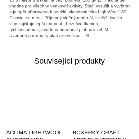
19,5 mikronu a tkanina váží pouhých 180 g/m2. Triko je tak
vhodné pro všechny venkovní aktivity. Stačí vysušit a vyvětrat
a je opět připraveno k použití. vlastnosti trika LightWool 180
Classic tee men : Příjemný vlněný materiál, silnější kvalita
vlny zajišťuje lepší obepnutí, bezešvá tkanina,
rychleschnoucí, uvedená hmotnost platí pro vel. M.
Uvedené parametry platí pro velikost : M
Související produkty
ACLIMA LIGHTWOOL
BOXERKY CRAFT