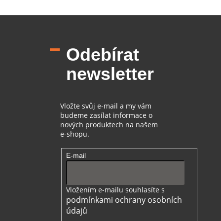
Z
á
p
Odebírat
a
t
newsletter
í
Vložte svůj e-mail a my vám
budeme zasílat informace o
nových produktech na našem
e-shopu.
E-mail
Vložením e-mailu souhlasíte s
podmínkami ochrany osobních
údajů