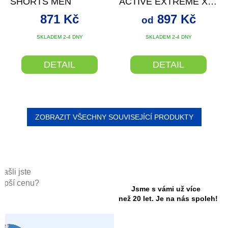
SHORTS MEN
ACTIVE EXTREME X
PÁNSKÉ
871 Kč
897 Kč
od
SKLADEM 2-4 DNY
SKLADEM 2-4 DNY
DETAIL
DETAIL
ZOBRAZIT VŠECHNY SOUVISEJÍCÍ PRODUKTY
Našli jste
lepší cenu?
Jsme s vámi už více
než 20 let. Je na nás spoleh!