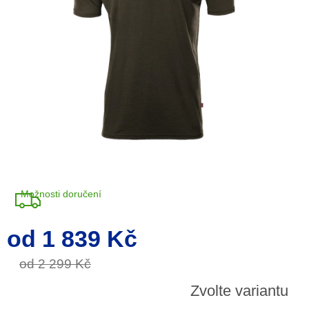
Možnosti doručení
od
1 839 Kč
Měrná
cena:
od 2 299 Kč
Zvolte variantu