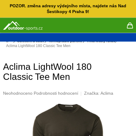
Přejít
POZOR. změna adresy výdejního místa, najdete nás Nad
na
Šestikopy 4 Praha 9!
obsah
NÁ
KO
Domů
Oblečení a obuv
Termoprádlo pánské
Trika krátký rukáv
Aclima LightWool 180 Classic Tee Men
Aclima LightWool 180
Classic Tee Men
Průměrné
Neohodnoceno
Podrobnosti hodnocení
Značka:
Aclima
hodnocení
produktu
je
0,0
z
5
hvězdiček.