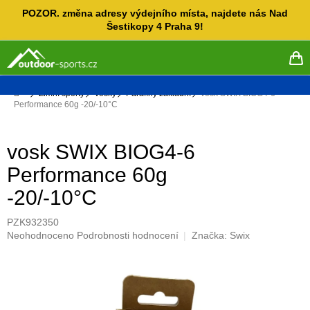
Přejít
POZOR. změna adresy výdejního místa, najdete nás Nad
na
Šestikopy 4 Praha 9!
obsah
NÁ
KO
Domů
Zimní sporty
Vosky
Parafíny základní
vosk SWIX BIOG4-6
Performance 60g -20/-10°C
vosk SWIX BIOG4-6
Performance 60g
-20/-10°C
PZK932350
Průměrné
Neohodnoceno
Podrobnosti hodnocení
Značka:
Swix
hodnocení
produktu
je
0,0
z