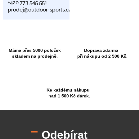
+420 773 545 551
prodej@outdoor-sports.cz
Máme přes 5000 položek
Doprava zdarma
skladem na prodejně.
při nákupu od 2 500 Kč.
Ke každému nákupu
nad 1 500 Kč dárek.
Z
á
p
Odebírat
a