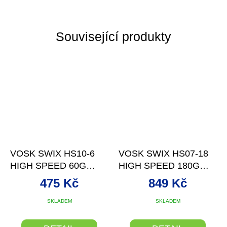
Související produkty
VOSK SWIX HS10-6
VOSK SWIX HS07-18
HIGH SPEED 60G
HIGH SPEED 180G
0/+10°C
-2/-8°C
475 Kč
849 Kč
Průměrné
SKLADEM
SKLADEM
hodnocení
produktu