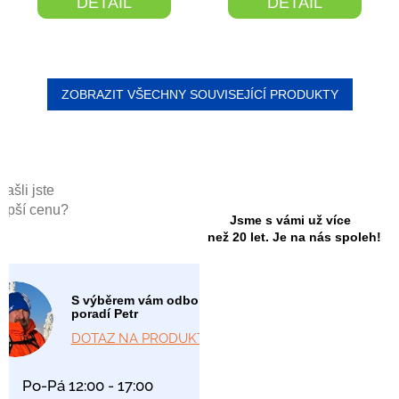
DETAIL
DETAIL
je
5,0
z
5
hvězdiček.
ZOBRAZIT VŠECHNY SOUVISEJÍCÍ PRODUKTY
Našli jste
lepší cenu?
Jsme s vámi už více
než 20 let. Je na nás spoleh!
S výběrem vám odborně
poradí Petr
DOTAZ NA PRODUKT
Po-Pá 12:00 - 17:00