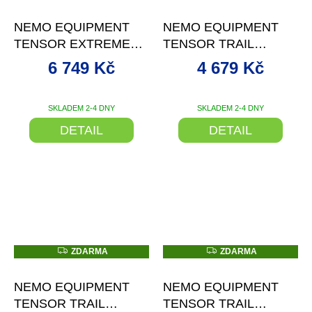
–10 %
–10 %
A
A
R
R
NEMO EQUIPMENT
NEMO EQUIPMENT
M
M
A
A
TENSOR EXTREME
TENSOR TRAIL
CONDITIONS
NAFUKOVACÍ
6 749 Kč
4 679 Kč
NAFUKOVACÍ
KARIMATKA
KARIMATKA
SKLADEM 2-4 DNY
SKLADEM 2-4 DNY
DETAIL
DETAIL
Z
Z
ZDARMA
ZDARMA
D
D
–10 %
–20 %
A
A
R
R
NEMO EQUIPMENT
NEMO EQUIPMENT
M
M
A
A
TENSOR TRAIL
TENSOR TRAIL