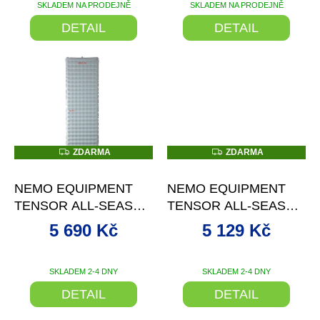
SKLADEM NA PRODEJNĚ
SKLADEM NA PRODEJNĚ
DETAIL
DETAIL
Z
Z
ZDARMA
ZDARMA
D
D
–18 %
–10 %
A
A
R
R
NEMO EQUIPMENT
NEMO EQUIPMENT
M
M
A
A
TENSOR ALL-SEASON
TENSOR ALL-SEASON
NAFUKOVACÍ
REGULAR MUMMY
5 690 Kč
5 129 Kč
KARIMATKA
NAFUKOVACÍ
KARIMATKA
SKLADEM 2-4 DNY
SKLADEM 2-4 DNY
DETAIL
DETAIL