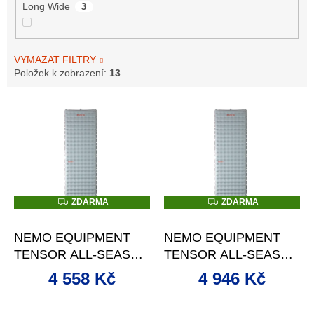
Long Wide
3
VYMAZAT FILTRY
Položek k zobrazení:
13
V
ý
p
i
s
p
r
Z
Z
ZDARMA
ZDARMA
D
D
o
–20 %
–20 %
A
A
d
R
R
NEMO EQUIPMENT
NEMO EQUIPMENT
M
M
u
A
A
TENSOR ALL-SEASON
TENSOR ALL-SEASON
k
NAFUKOVACÍ
NAFUKOVACÍ
t
4 558 Kč
4 946 Kč
KARIMATKA
KARIMATKA
ů