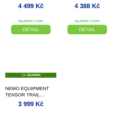
NAFUKOVACÍ
NAFUKOVACÍ
4 499 Kč
4 388 Kč
KARIMATKA
KARIMATKA
SKLADEM 2-4 DNY
SKLADEM 2-4 DNY
DETAIL
DETAIL
Z
ZDARMA
D
–20 %
A
R
NEMO EQUIPMENT
M
A
TENSOR TRAIL
REGULAR MUMMY
3 999 Kč
NAFUKOVACÍ
KARIMATKA