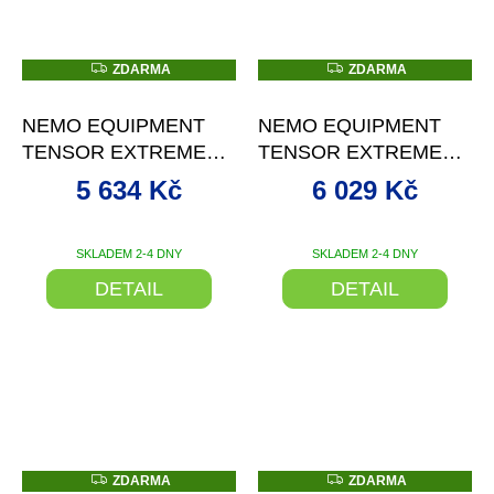
Z
Z
ZDARMA
ZDARMA
D
D
–19 %
–10 %
A
A
R
R
NEMO EQUIPMENT
NEMO EQUIPMENT
M
M
A
A
TENSOR EXTREME
TENSOR EXTREME
CONDITIONS
CONDITIONS
5 634 Kč
6 029 Kč
NAFUKOVACÍ
NAFUKOVACÍ
KARIMATKA
KARIMATKA
SKLADEM 2-4 DNY
SKLADEM 2-4 DNY
DETAIL
DETAIL
Z
Z
ZDARMA
ZDARMA
D
D