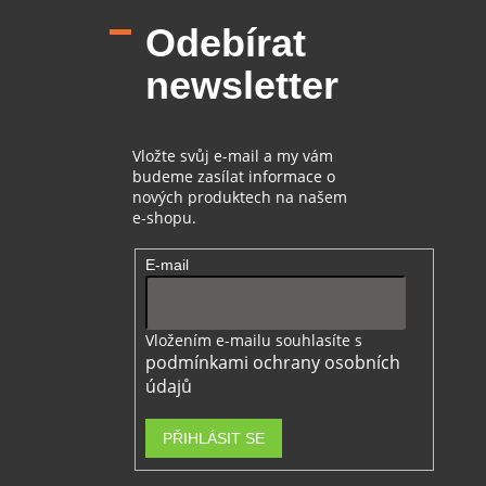
p
Odebírat
a
t
newsletter
í
Vložte svůj e-mail a my vám
budeme zasílat informace o
nových produktech na našem
e-shopu.
E-mail
Vložením e-mailu souhlasíte s
podmínkami ochrany osobních
údajů
PŘIHLÁSIT SE