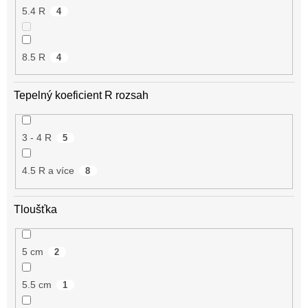
5.4 R
4
8.5 R
4
Tepelný koeficient R rozsah
3 - 4 R
5
4.5 R a více
8
Tloušťka
5 cm
2
5.5 cm
1