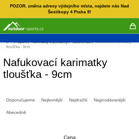
Přejít
POZOR. změna adresy výdejního místa, najdete nás Nad
na
Šestikopy 4 Praha 9!
obsah
NÁ
KO
Domů
Spaní
Karimatky a polštářky
Nafukovací
Nafukovací karimatky
tloušťka - 9cm
Nafukovací karimatky
tloušťka - 9cm
Ř
a
Doporučujeme
Nejlevnější
Nejdražší
Nejprodávanější
z
e
Abecedně
n
í
p
Cena