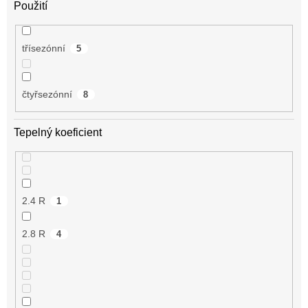
Použití
třísezónní
5
čtyřsezónní
8
Tepelný koeficient
2.4 R
1
2.8 R
4