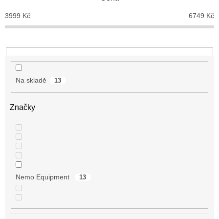
r
o
3999
Kč
6749
Kč
d
u
k
t
ů
Na skladě
13
Značky
Nemo Equipment
13