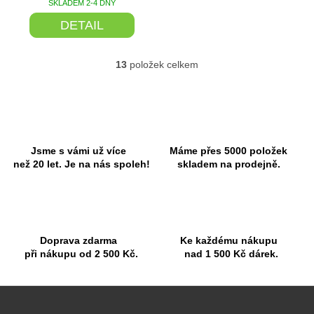
SKLADEM 2-4 DNY
DETAIL
13
položek celkem
O
v
l
á
d
a
c
Jsme s vámi už více
Máme přes 5000 položek
í
než 20 let. Je na nás spoleh!
skladem na prodejně.
p
r
v
k
y
Doprava zdarma
Ke každému nákupu
v
při nákupu od 2 500 Kč.
nad 1 500 Kč dárek.
ý
p
i
Z
s
á
u