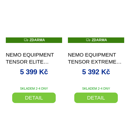
Z
Z
ZDARMA
ZDARMA
D
D
–10 %
–19 %
A
A
R
R
NEMO EQUIPMENT
NEMO EQUIPMENT
M
M
A
A
TENSOR ELITE
TENSOR EXTREME
MUMMY NAFUKOVACÍ
CONDITIONS MUMMY
5 399 Kč
5 392 Kč
KARIMATKA
NAFUKOVACÍ
KARIMATKA
SKLADEM 2-4 DNY
SKLADEM 2-4 DNY
DETAIL
DETAIL