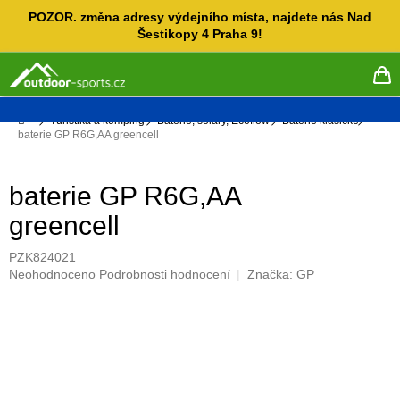
Přejít
POZOR. změna adresy výdejního místa, najdete nás Nad
na
Šestikopy 4 Praha 9!
obsah
NÁ
KO
Domů
Turistika a kemping
Baterie, soláry, Ecoflow
Baterie klasické
baterie GP R6G,AA greencell
baterie GP R6G,AA
greencell
PZK824021
Průměrné
Neohodnoceno
Podrobnosti hodnocení
Značka:
GP
hodnocení
produktu
je
0,0
z
5
hvězdiček.