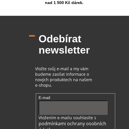
nad 1 500 Kč dárek.
Z
á
p
Odebírat
a
t
newsletter
í
Vložte svůj e-mail a my vám
budeme zasílat informace o
nových produktech na našem
e-shopu.
E-mail
Vložením e-mailu souhlasíte s
podmínkami ochrany osobních