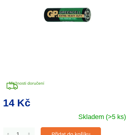
Možnosti doručení
14 Kč
Měrná
cena:
Skladem
(>5 ks)
Přidat do košíku