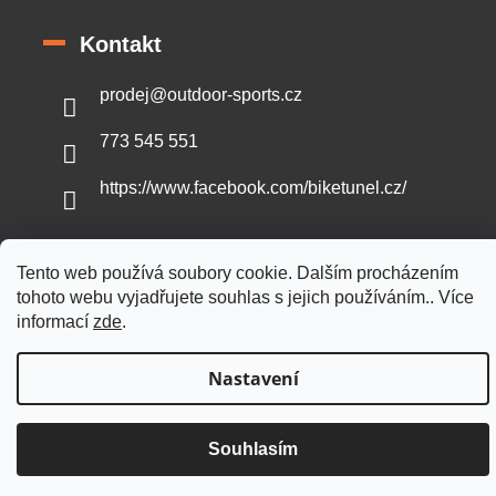
Kontakt
prodej
@
outdoor-sports.cz
773 545 551
https://www.facebook.com/biketunel.cz/
Tento web používá soubory cookie. Dalším procházením
tohoto webu vyjadřujete souhlas s jejich používáním.. Více
Vytvořil Shoptet
informací
zde
.
Copyright 2026
Outdoor-sports.cz
. Všechna práva vyhrazena.
Nastavení
Souhlasím