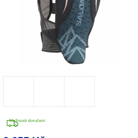
A
R
M
A
Možnosti doručení
Měrná