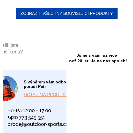
ZOBRAZIT VŠECHNY SOUVISEJÍCÍ PRODUKTY
Našli jste
lepší cenu?
Jsme s vámi už více
než 20 let. Je na nás spoleh!
S výběrem vám odborně
poradí Petr
DOTAZ NA PRODUKT
Po-Pá 12:00 - 17:00
+420 773 545 551
prodej@outdoor-sports.cz