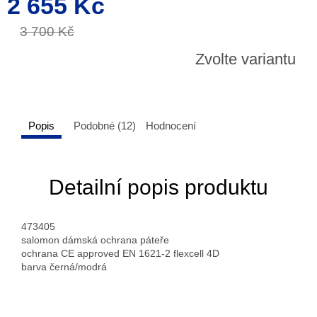
2 655 Kč
cena:
3 700 Kč
Zvolte variantu
Popis
Podobné (12)
Hodnocení
Detailní popis produktu
473405
salomon dámská ochrana páteře
ochrana CE approved EN 1621-2 flexcell 4D
barva černá/modrá