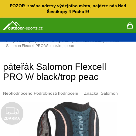
Přejít
POZOR. změna adresy výdejního místa, najdete nás Nad
na
Šestikopy 4 Praha 9!
obsah
NÁ
KO
Domů
Zimní sporty
Sjezdové lyžování
Chrániče páteře
páteřák
Salomon Flexcell PRO W black/trop peac
páteřák Salomon Flexcell
PRO W black/trop peac
Průměrné
Neohodnoceno
Podrobnosti hodnocení
Značka:
Salomon
hodnocení
produktu
Z
je
0,0
ZDARMA
D
z
5
hvězdiček.