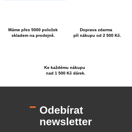
Máme přes 5000 položek
Doprava zdarma
skladem na prodejně.
při nákupu od 2 500 Kč.
Ke každému nákupu
nad 1 500 Kč dárek.
Z
á
p
Odebírat
a
t
newsletter
í