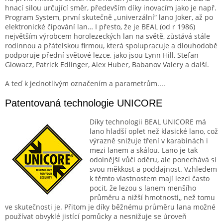
hnací silou určující směr, především díky inovacím jako je např.
Program System, první skutečně „univerzální“ lano Joker, až po
elektronické čipování lan… I přesto, že je BEAL (od r 1986)
největším výrobcem horolezeckých lan na světě, zůstává stále
rodinnou a přátelskou firmou, která spolupracuje a dlouhodobě
podporuje přední světové lezce, jako jsou Lynn Hill, Stefan
Glowacz, Patrick Edlinger, Alex Huber, Babanov Valery a další.
A teď k jednotlivým označením a parametrům....
Patentovaná technologie UNICORE
Díky technologii BEAL UNICORE má
lano hladší oplet než klasické lano, což
výrazně snižuje tření v karabinách i
mezi lanem a skálou. Lano je tak
odolnější vůči oděru, ale ponechává si
svou měkkost a poddajnost. Vzhledem
k těmto vlastnostem mají lezci často
pocit, že lezou s lanem menšího
průměru a nižší hmotnosti,, než tomu
ve skutečnosti je. Přitom je díky běžnému průměru lana možné
používat obvyklé jistící pomůcky a nesnižuje se úroveň