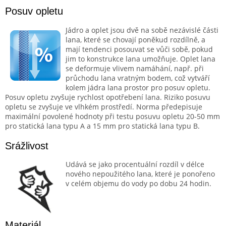
Posuv opletu
Jádro a oplet jsou dvě na sobě nezávislé části
lana, které se chovají poněkud rozdílně, a
mají tendenci posouvat se vůči sobě, pokud
jim to konstrukce lana umožňuje. Oplet lana
se deformuje vlivem namáhání, např. při
průchodu lana vratným bodem, což vytváří
kolem jádra lana prostor pro posuv opletu.
Posuv opletu zvyšuje rychlost opotřebení lana. Riziko posuvu
opletu se zvyšuje ve vlhkém prostředí. Norma předepisuje
maximální povolené hodnoty při testu posuvu opletu 20-50 mm
pro statická lana typu A a 15 mm pro statická lana typu B.
Srážlivost
Udává se jako procentuální rozdíl v délce
nového nepoužitého lana, které je ponořeno
v celém objemu do vody po dobu 24 hodin.
Materiál