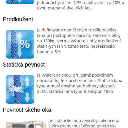
jednoduchých lan, 12% u polovičních a 10% u
dvou pramenů dvojitých lan.
Prodloužení
Je definováno naměřeným rozdílem délky
lana při postupném nárůstu zatížení z 50kg
na 150kg. Norma vyžaduje, aby prodloužení
statických lan v tomto testu nepřekročilo
hodnotu 5%.
Statická pevnost
Je vyjádřena silou, při jejímž pozvolném
nárůstu dojde k přetržení lana. Statická lana
typu A musí dosáhnout hodnoty alespoň
22kN, statická lana typu B alespoň 18kN.
Pevnost šitého oka
Je-li statické lano z výroby zakončeno
šitým okem, musí včetně tohoto oka