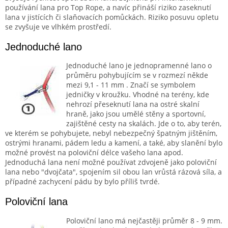
používání lana pro Top Rope, a navíc přináší riziko zaseknutí
lana v jistících či slaňovacích pomůckách. Riziko posuvu opletu
se zvyšuje ve vlhkém prostředí.
Jednoduché lano
Jednoduché lano je jednopramenné lano o
průměru pohybujícím se v rozmezí někde
mezi 9,1 - 11 mm . Značí se symbolem
jedničky v kroužku. Vhodné na terény, kde
nehrozí přeseknutí lana na ostré skalní
hraně, jako jsou umělé stěny a sportovní,
zajištěné cesty na skalách. Jde o to, aby terén,
ve kterém se pohybujete, nebyl nebezpečný špatným jištěním,
ostrými hranami, pádem ledu a kamení, a také, aby slanění bylo
možné provést na poloviční délce vašeho lana apod.
Jednoduchá lana není možné používat zdvojeně jako poloviční
lana nebo "dvojčata", spojením sil obou lan vrůstá rázová síla, a
případné zachycení pádu by bylo příliš tvrdé.
Poloviční lana
Poloviční lano má nejčastěji průměr 8 - 9 mm.