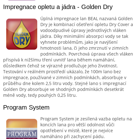
Impregnace opletu a jádra - Golden Dry
Úplná impregnace lan BEAL nazvaná Golden
Dry je kombinací ošetření opletu Dry Cover a
vodoodpudivé úpravy jednotlivých vláken
jádra. Díky minimální absorpci vody se tak
vyhnete problémům, jako je navýšení
hmotnosti lana, či jeho zmrznutí v zimních
podmínkách. Povrchová úprava všech vláken
přispívá k nižšímu tření uvnitř lana během namáhání,
důsledkem čehož se výrazně prodlužuje jeho životnost.
Testování v reálném prostředí ukázalo, že 100m lano bez
impregnace, používané v zimních podmínkách, absorbuje v
průběhu dne kolem 2,5 litru vody. Stejné lano s impregnací
Golden Dry absorbuje ve shodných podmínkách desetkrát
méně vody, tedy pouhých 0,25 litru.
Program System
Program System je zesílená vazba opletu na
koncích lana pro větší odolnost vůči
opotřebení v místě, které je nejvíce
namáháno při zachycení pádu.