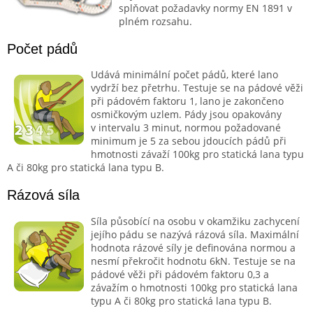
splňovat požadavky normy EN 1891 v
plném rozsahu.
Počet pádů
Udává minimální počet pádů, které lano
vydrží bez přetrhu. Testuje se na pádové věži
při pádovém faktoru 1, lano je zakončeno
osmičkovým uzlem. Pády jsou opakovány
v intervalu 3 minut, normou požadované
minimum je 5 za sebou jdoucích pádů při
hmotnosti závaží 100kg pro statická lana typu
A či 80kg pro statická lana typu B.
Rázová síla
Síla působící na osobu v okamžiku zachycení
jejího pádu se nazývá rázová síla. Maximální
hodnota rázové síly je definována normou a
nesmí překročit hodnotu 6kN. Testuje se na
pádové věži při pádovém faktoru 0,3 a
závažím o hmotnosti 100kg pro statická lana
typu A či 80kg pro statická lana typu B.