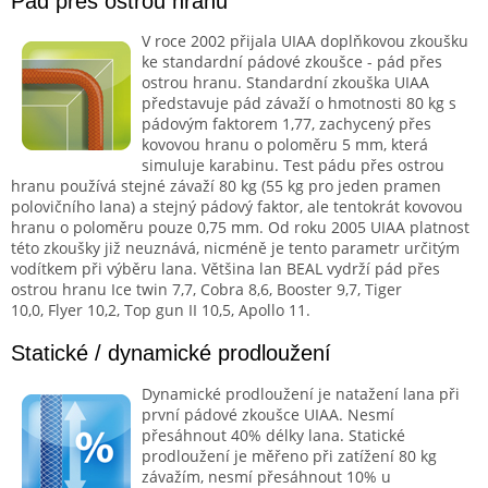
Pád přes ostrou hranu
V roce 2002 přijala UIAA doplňkovou zkoušku
ke standardní pádové zkoušce - pád přes
ostrou hranu. Standardní zkouška UIAA
představuje pád závaží o hmotnosti 80 kg s
pádovým faktorem 1,77, zachycený přes
kovovou hranu o poloměru 5 mm, která
simuluje karabinu. Test pádu přes ostrou
hranu používá stejné závaží 80 kg (55 kg pro jeden pramen
polovičního lana) a stejný pádový faktor, ale tentokrát kovovou
hranu o poloměru pouze 0,75 mm. Od roku 2005 UIAA platnost
této zkoušky již neuznává, nicméně je tento parametr určitým
vodítkem při výběru lana. Většina lan BEAL vydrží pád přes
ostrou hranu Ice twin 7,7, Cobra 8,6, Booster 9,7, Tiger
10,0, Flyer 10,2, Top gun II 10,5, Apollo 11.
Statické / dynamické prodloužení
Dynamické prodloužení je natažení lana při
první pádové zkoušce UIAA. Nesmí
přesáhnout 40% délky lana. Statické
prodloužení je měřeno při zatížení 80 kg
závažím, nesmí přesáhnout 10% u