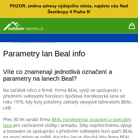
Přejít
POZOR. změna adresy výdejního místa, najdete nás Nad
na
Šestikopy 4 Praha 9!
obsah
NÁ
KO
Domů
Parametry lan Beal info
Parametry lan Beal info
Víte co znamenají jednotlivá označení a
parametry na lanech Beal?
Na začátek něco o firmě. Firma BEAL vyvíjí ve spolupráci s
předními světovými horolezci špičková horolezecká lana od
roku 1976, kdy byly položeny základy vývojové laboratoře BEAL-
LAB.
Přes 30 let vyrábí firma
BEAL horolezecká, pracovní a speciální
lana
pro záchranné složky i armádu. Díky nepřetržitému vývoji
a testování ve spolupráci s předními světovými lezci patří BEAL
na první místo ve světě. Na trhu lan je dlouhá léta firma BEAL