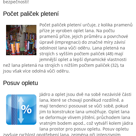
bezpečnosti!
Počet paliček pletení
Počet paliček pletení určuje, z kolika pramenů
příze je vyroben oplet lana. Na počtu
pramenů příze, jejich průměru a povrchové
úpravě (impregnaci) do značné míry závisí
odolnost lana vůči oděru. Lana pletená na
strojích s vyšším počtem paliček (48) mají
jemnější oplet a lepší dynamické vlastnosti
než lana pletená na strojích s nižším počtem paliček (32), ta
jsou však více odolná vůči oděru.
Posuv opletu
Jádro a oplet jsou dvě na sobě nezávislé části
lana, které se chovají poněkud rozdílně, a
mají tendenci posouvat se vůči sobě, pokud
jim to konstrukce lana umožňuje. Oplet lana
se deformuje vlivem jištění, průchodem lana
vratným bodem apod., což vytváří kolem jádra
lana prostor pro posuv opletu. Posuv opletu
zvyšuje rychlost opotřebení lana, zejména při intenzivním