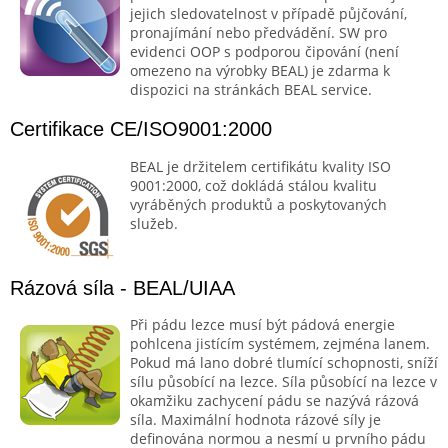
jejich sledovatelnost v případě půjčování,
pronajímání nebo předvádění. SW pro
evidenci OOP s podporou čipování (není
omezeno na výrobky BEAL) je zdarma k
dispozici na stránkách BEAL service.
Certifikace CE/ISO9001:2000
BEAL je držitelem certifikátu kvality ISO
9001:2000, což dokládá stálou kvalitu
vyráběných produktů a poskytovaných
služeb.
Rázová síla - BEAL/UIAA
Při pádu lezce musí být pádová energie
pohlcena jistícím systémem, zejména lanem.
Pokud má lano dobré tlumící schopnosti, sníží
sílu působící na lezce. Síla působící na lezce v
okamžiku zachycení pádu se nazývá rázová
síla. Maximální hodnota rázové síly je
definována normou a nesmí u prvního pádu