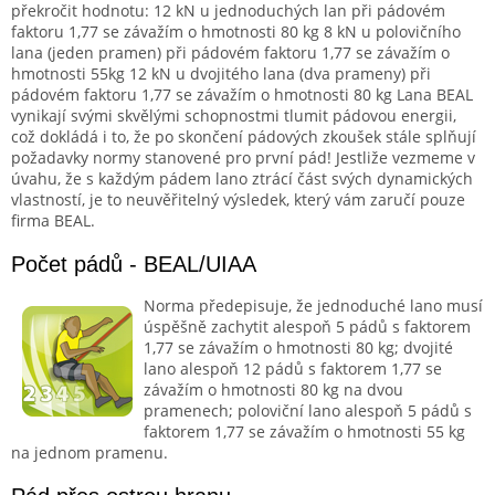
překročit hodnotu: 12 kN u jednoduchých lan při pádovém
faktoru 1,77 se závažím o hmotnosti 80 kg 8 kN u polovičního
lana (jeden pramen) při pádovém faktoru 1,77 se závažím o
hmotnosti 55kg 12 kN u dvojitého lana (dva prameny) při
pádovém faktoru 1,77 se závažím o hmotnosti 80 kg Lana BEAL
vynikají svými skvělými schopnostmi tlumit pádovou energii,
což dokládá i to, že po skončení pádových zkoušek stále splňují
požadavky normy stanovené pro první pád! Jestliže vezmeme v
úvahu, že s každým pádem lano ztrácí část svých dynamických
vlastností, je to neuvěřitelný výsledek, který vám zaručí pouze
firma BEAL.
Počet pádů - BEAL/UIAA
Norma předepisuje, že jednoduché lano musí
úspěšně zachytit alespoň 5 pádů s faktorem
1,77 se závažím o hmotnosti 80 kg; dvojité
lano alespoň 12 pádů s faktorem 1,77 se
závažím o hmotnosti 80 kg na dvou
pramenech; poloviční lano alespoň 5 pádů s
faktorem 1,77 se závažím o hmotnosti 55 kg
na jednom pramenu.