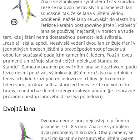
Značí se zlomkovým symbolem 1/2 v kroužku.
Leze se na dvou nezávislých pramenech lan
současně, tak, že se lana v jištění vedou
odděleně. Každé lano se „cvaká“ do vlastního
řetězce karabin postupového jištění. Poloviční
lana se používají nejčastěji v horách a všude
tam, kde jištění nemá dostatečnou pevnost (led, zvětralá,
„rozbitá“ skála, apod). Nezávislé vedení dvou lan snižuje tření v
jednotlivých bodech jištění a pravděpodobnost přeseknutí
obou lan současně padajícím kamením či ledem. Použití dvou
pramenů umožňuje slanění celých délek „od štandu ke
štandu“. Samotný pramen polovičního lana se k zachycení pádu
lezce nesmí používat, výjimkou je jištění družstva na údolních
ledovcích, kde hrozí pád do ledovcové trhliny. Je to obecně
tolerováno, protože sníh a starý led ledovce zde netvoří ostré
hrany, a nedochází k nebrzděným volným pádům (je-li správně
prováděn postup lanového družstva po ledovci).
Dvojitá lana
Dvoupramenné lano, nejčastěji o průměru
pramene 7,0 - 8,5 mm. Značí se symbolem
dvou propojených kroužků. Oba prameny se
musí do karabiny postupového jištění cvakat