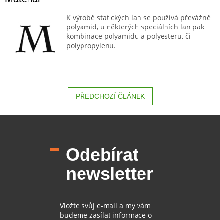
K výrobě statických lan se používá převážně
polyamid, u některých speciálních lan pak
kombinace polyamidu a polyesteru, či
polypropylenu.
PŘEDCHOZÍ ČLÁNEK
Z
á
p
Odebírat
a
t
newsletter
í
Vložte svůj e-mail a my vám
budeme zasílat informace o