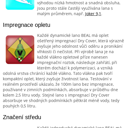
výhodou nízká hmotnost a snadná obsluha,
jsou proto stále častěji využívána lana s
malým průměrem, např.
Joker 9,1
.
Impregnace opletu
Každé dynamické lano BEAL má oplet
ošetřený impregnací Dry Cover, která výrazně
zvyšuje jeho odolnost vůči oděru a pronikání
vlhkosti či nečistot. Při výrobě lana je na
každé vlákno opletové příze nanesen
impregnační roztok, následuje zahřátí, při
kterém dochází k polymerizaci, a vzniká
odolná vrstva chránící každé vlákno. Tato vlákna pak tvoří
kompaktní oplet, který zvyšuje životnost lana. Testování v
reálném prostředí ukázalo, že 100m lano bez impregnace,
používané v zimních podmínkách, absorbuje v průběhu dne
kolem 2,5 litru vody. Stejné lano s impregnací Dry Cover
absorbuje ve shodných podmínkách pětkrát méně vody, tedy
pouhých 0,5 litru.
Značení středu
Každé jednoduché dynamické lano BEAL má