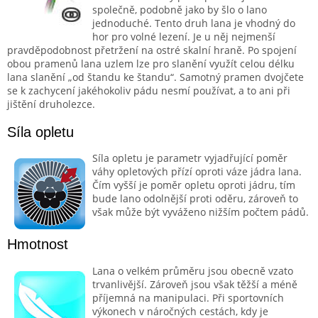
společně, podobně jako by šlo o lano
jednoduché. Tento druh lana je vhodný do
hor pro volné lezení. Je u něj nejmenší
pravděpodobnost přetržení na ostré skalní hraně. Po spojení
obou pramenů lana uzlem lze pro slanění využít celou délku
lana slanění „od štandu ke štandu“. Samotný pramen dvojčete
se k zachycení jakéhokoliv pádu nesmí používat, a to ani při
jištění druholezce.
Síla opletu
Síla opletu je parametr vyjadřující poměr
váhy opletových přízí oproti váze jádra lana.
Čím vyšší je poměr opletu oproti jádru, tím
bude lano odolnější proti oděru, zároveň to
však může být vyváženo nižším počtem pádů.
Hmotnost
Lana o velkém průměru jsou obecně vzato
trvanlivější. Zároveň jsou však těžší a méně
příjemná na manipulaci. Při sportovních
výkonech v náročných cestách, kdy je